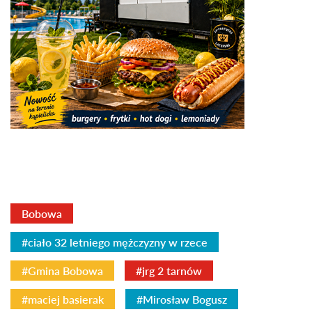
Bobowa
#ciało 32 letniego mężczyzny w rzece
#Gmina Bobowa
#jrg 2 tarnów
#maciej basierak
#Mirosław Bogusz