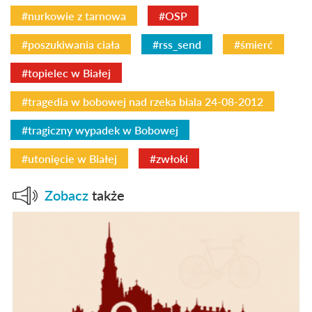
#nurkowie z tarnowa
#OSP
#poszukiwania ciała
#rss_send
#śmierć
#topielec w Białej
#tragedia w bobowej nad rzeka biala 24-08-2012
#tragiczny wypadek w Bobowej
#utonięcie w Białej
#zwłoki
Zobacz
także