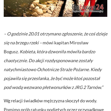
– O godzinie 20.01 otrzymano zgłoszenie, że coś dzieje
się na brzegu rzeki –
mówi kapitan Mirosław
Bogusz.
Kobieta, która dzwoniła mówiła bardzo
chaotycznie. Do akcji rozdysponowane zostały
natychmiastowo Ochotnicze Straże Pożarne. Kiedy
pojawiła się przesłanka, że być może ktoś pozostał
pod wodą wezwano płetwonurków z JRG 2 Tarnów.”
Wg relacji świadków mężczyzna skoczył do wody.
Pomimo prób ratunku podjętych przez przypadkowe