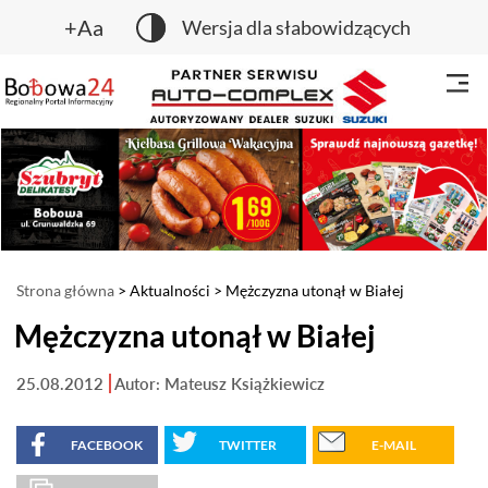
+Aa
Wersja dla słabowidzących
Strona główna
>
Aktualności
> Mężczyzna utonął w Białej
Mężczyzna utonął w Białej
25.08.2012
Autor: Mateusz Książkiewicz
FACEBOOK
TWITTER
E-MAIL