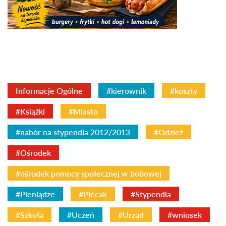
Informacje Ogólne
#kierownik
#koszty
#Książki
#Miasto
#nabór na stypendia 2012/2013
#Odzież
#Ośrodek
#ośrodek pomocy społecznej w bobowej
#Pieniądze
#Plecak
#Stypendia
#Szkoła
#Uczeń
#Urząd
#wniosek