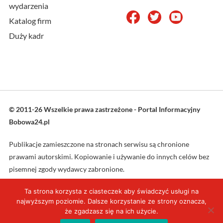
wydarzenia
Katalog firm
Duży kadr
© 2011-26 Wszelkie prawa zastrzeżone - Portal Informacyjny
Bobowa24.pl
Publikacje zamieszczone na stronach serwisu są chronione
prawami autorskimi. Kopiowanie i używanie do innych celów bez
pisemnej zgody wydawcy zabronione.
Ta strona korzysta z ciasteczek aby świadczyć usługi na
Projekt oraz wykonanie: L4web.pl
najwyższym poziomie. Dalsze korzystanie ze strony oznacza,
że zgadzasz się na ich użycie.