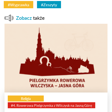
#Wyprawka
#Zeszyty
Zobacz
także
Religia
#4. Rowerowa Pielgrzymka z Wilczysk na Jasną Górę