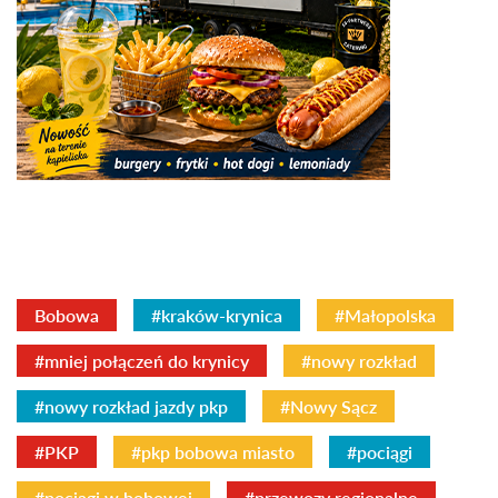
Bobowa
#kraków-krynica
#Małopolska
#mniej połączeń do krynicy
#nowy rozkład
#nowy rozkład jazdy pkp
#Nowy Sącz
#PKP
#pkp bobowa miasto
#pociągi
#pociągi w bobowej
#przewozy regionalne