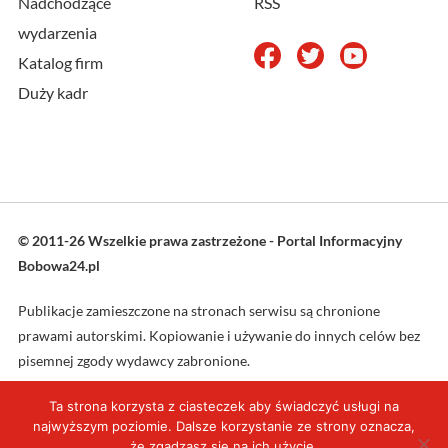
Nadchodzące
RSS
wydarzenia
Katalog firm
Duży kadr
© 2011-26 Wszelkie prawa zastrzeżone - Portal Informacyjny
Bobowa24.pl
Publikacje zamieszczone na stronach serwisu są chronione
prawami autorskimi. Kopiowanie i używanie do innych celów bez
pisemnej zgody wydawcy zabronione.
Ta strona korzysta z ciasteczek aby świadczyć usługi na
Projekt oraz wykonanie: L4web.pl
najwyższym poziomie. Dalsze korzystanie ze strony oznacza,
że zgadzasz się na ich użycie.