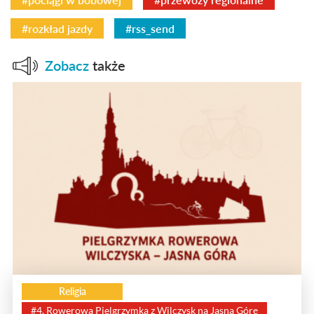
#rozkład jazdy
#rss_send
Zobacz
także
Religia
#4. Rowerowa Pielgrzymka z Wilczysk na Jasną Górę