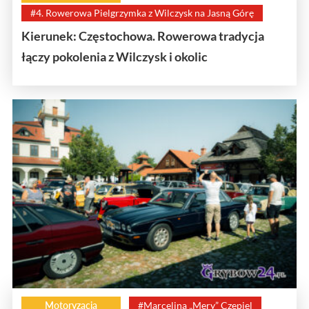
#4. Rowerowa Pielgrzymka z Wilczysk na Jasną Górę
Kierunek: Częstochowa. Rowerowa tradycja
łączy pokolenia z Wilczysk i okolic
Motoryzacja
#Marcelina „Mery” Czepiel