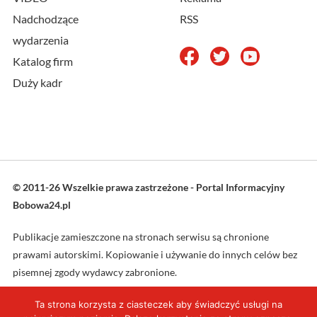
Nadchodzące
RSS
wydarzenia
Katalog firm
Duży kadr
© 2011-26 Wszelkie prawa zastrzeżone - Portal Informacyjny
Bobowa24.pl
Publikacje zamieszczone na stronach serwisu są chronione
prawami autorskimi. Kopiowanie i używanie do innych celów bez
pisemnej zgody wydawcy zabronione.
Ta strona korzysta z ciasteczek aby świadczyć usługi na
Projekt oraz wykonanie: L4web.pl