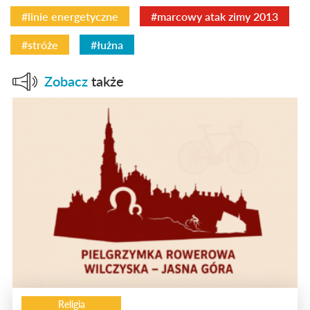
#linie energetyczne
#marcowy atak zimy 2013
#stróże
#łużna
Zobacz
także
Religia