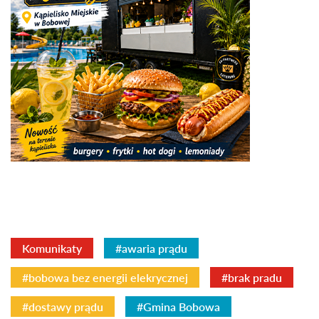
Komunikaty
#awaria prądu
#bobowa bez energii elekrycznej
#brak pradu
#dostawy prądu
#Gmina Bobowa