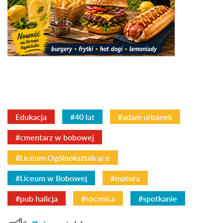
Edukacja
#40 lat
#adam urbanek
#cmentarz w bobowej
#Liceum Ogólnokształcące
#Liceum w Bobowej
#matura
#pub halicja
#rocznica
#spotkanie