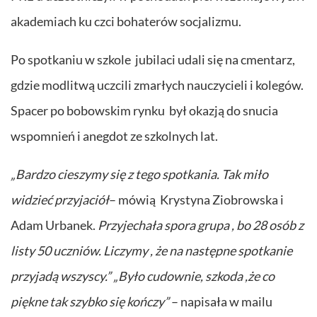
akademiach ku czci bohaterów socjalizmu.
Po spotkaniu w szkole jubilaci udali się na cmentarz,
gdzie modlitwą uczcili zmarłych nauczycieli i kolegów.
Spacer po bobowskim rynku był okazją do snucia
wspomnień i anegdot ze szkolnych lat.
„Bardzo cieszymy się z tego spotkania. Tak miło
widzieć przyjaciół
– mówią Krystyna Ziobrowska i
Adam Urbanek.
Przyjechała spora grupa , bo 28 osób z
listy 50 uczniów. Liczymy , że na następne spotkanie
przyjadą wszyscy.”
„Było cudownie, szkoda ,że co
piękne tak szybko się kończy”
– napisała w mailu