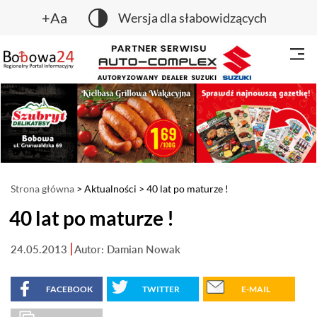
+Aa
Wersja dla słabowidzących
Strona główna
>
Aktualności
> 40 lat po maturze !
40 lat po maturze !
24.05.2013
Autor: Damian Nowak
FACEBOOK
TWITTER
E-MAIL