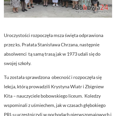
Uroczystości rozpoczęła msza święta odprawiona
przez ks. Prałata Stanisława Chrzana, następnie
absolwenci tą samą trasą jak w 1973 udali się do
swojej szkoły.
Tu została sprawdzona obecność i rozpoczęła się
lekcja, którą prowadzili Krystyna Wiatr i Zbigniew
Kita – nauczyciele bobowskiego liceum. Koledzy
wspominali z uśmiechem, jak w czasach głębokiego
PRL-u uczestniczyli w pochodach pierwszomajowych i