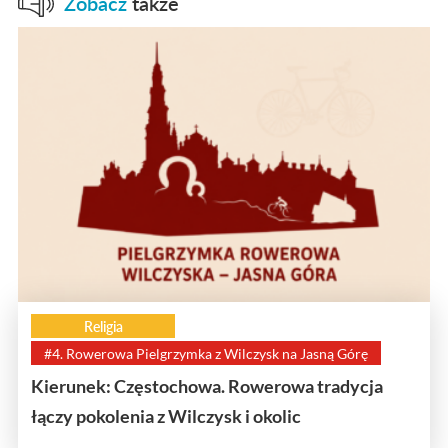
Zobacz
także
Religia
#4. Rowerowa Pielgrzymka z Wilczysk na Jasną Górę
Kierunek: Częstochowa. Rowerowa tradycja
łączy pokolenia z Wilczysk i okolic