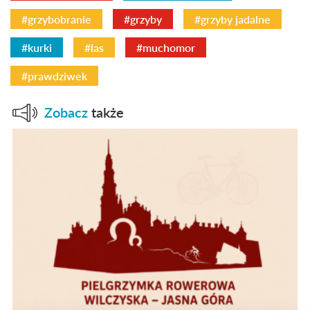
#grzybobranie
#grzyby
#grzyby jadalne
#kurki
#las
#muchomor
#prawdziwek
Zobacz
także