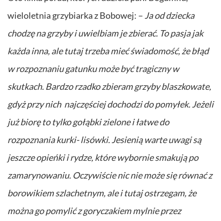
wieloletnia grzybiarka z Bobowej: –
Ja od dziecka
chodzę na grzyby i uwielbiam je zbierać. To pasja jak
każda inna, ale tutaj trzeba mieć świadomość, że błąd
w rozpoznaniu gatunku może być tragiczny w
skutkach. Bardzo rzadko zbieram grzyby blaszkowate,
gdyż przy nich najczęściej dochodzi do pomyłek. Jeżeli
już biorę to tylko gołąbki zielone i łatwe do
rozpoznania kurki- lisówki. Jesienią warte uwagi są
jeszcze opieńki i rydze, które wybornie smakują po
zamarynowaniu. Oczywiście nic nie może się równać z
borowikiem szlachetnym, ale i tutaj ostrzegam, że
można go pomylić z goryczakiem mylnie przez