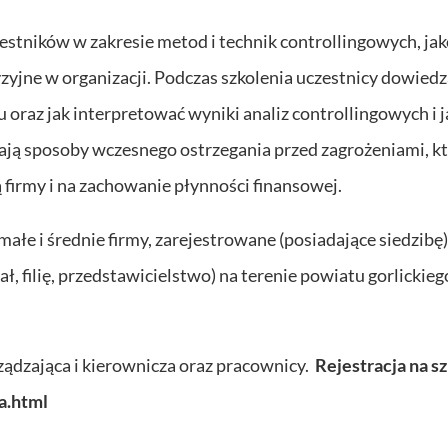
zestników w zakresie metod i technik controllingowych, ja
jne w organizacji. Podczas szkolenia uczestnicy dowiedzą
 oraz jak interpretować wyniki analiz controllingowych i j
ają sposoby wczesnego ostrzegania przed zagrożeniami, k
irmy i na zachowanie płynności finansowej.
łe i średnie firmy, zarejestrowane (posiadające siedzibę)
ł, filię, przedstawicielstwo) na terenie powiatu gorlickieg
ządzająca i kierownicza oraz pracownicy.
Rejestracja na s
a.html