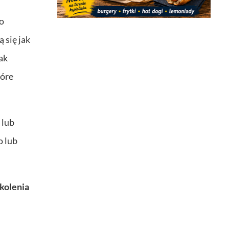
ko
 się jak
ak
tóre
 lub
o lub
zkolenia