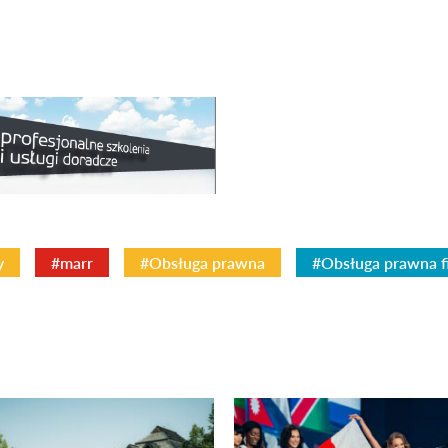
y
#marr
#Obsługa prawna
#Obsługa prawna f