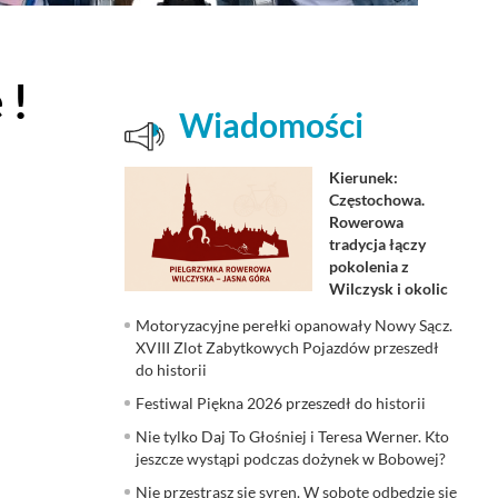
 !
Wiadomości
Kierunek:
Częstochowa.
Rowerowa
tradycja łączy
pokolenia z
Wilczysk i okolic
Motoryzacyjne perełki opanowały Nowy Sącz.
XVIII Zlot Zabytkowych Pojazdów przeszedł
do historii
Festiwal Piękna 2026 przeszedł do historii
Nie tylko Daj To Głośniej i Teresa Werner. Kto
jeszcze wystąpi podczas dożynek w Bobowej?
Nie przestrasz się syren. W sobotę odbędzie się