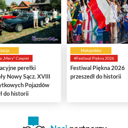
zacja
Małopolska
a „Mery” Czepiel
#Festiwal Piękna 2026
cyjne perełki
Festiwal Piękna 2026
ły Nowy Sącz. XVIII
przeszedł do historii
bytkowych Pojazdów
 do historii