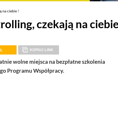
 na ciebie !
olling, czekają na ciebie
IL
KOPIUJ LINK
tatnie wolne miejsca na bezpłatne szkolenia
ego Programu Współpracy.