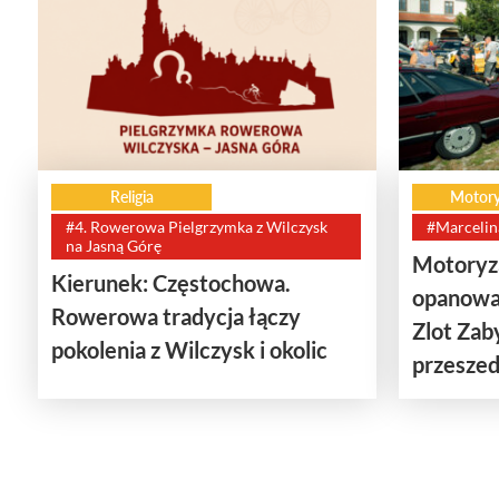
Religia
Motory
#4. Rowerowa Pielgrzymka z Wilczysk
#Marcelin
na Jasną Górę
Motoryza
Kierunek: Częstochowa.
opanowa
Rowerowa tradycja łączy
Zlot Za
pokolenia z Wilczysk i okolic
przeszedł