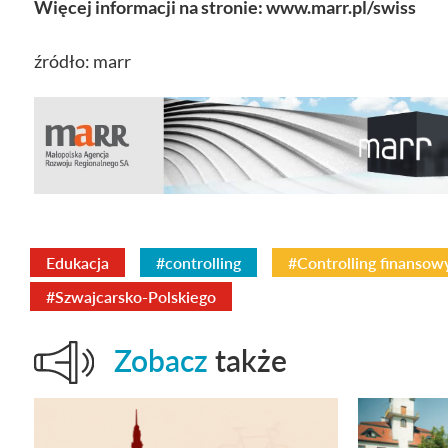
Więcej informacji na stronie: www.marr.pl/swiss
źródło: marr
Edukacja
#controlling
#Controlling finansow
#Szwajcarsko-Polskiego
Zobacz
także