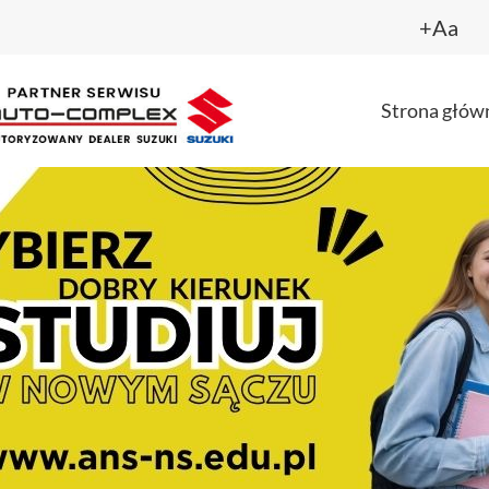
+Aa
Strona głów