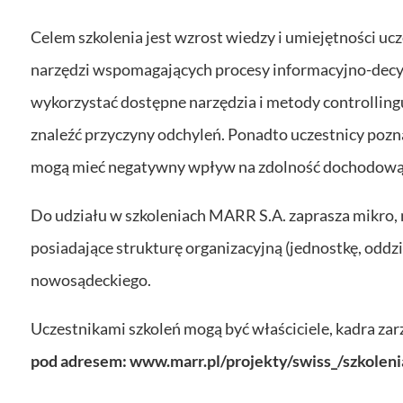
Celem szkolenia jest wzrost wiedzy i umiejętności uc
narzędzi wspomagających procesy informacyjno-decyzy
wykorzystać dostępne narzędzia i metody controllingu
znaleźć przyczyny odchyleń. Ponadto uczestnicy pozn
mogą mieć negatywny wpływ na zdolność dochodową f
Do udziału w szkoleniach MARR S.A. zaprasza mikro, ma
posiadające strukturę organizacyjną (jednostkę, oddzia
nowosądeckiego.
Uczestnikami szkoleń mogą być właściciele, kadra zar
pod adresem: www.marr.pl/projekty/swiss_/szkoleni