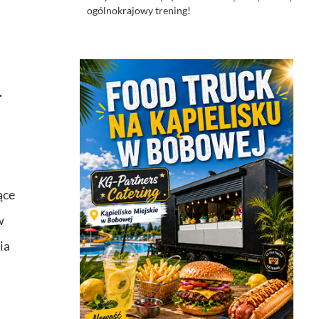
ogólnokrajowy trening!
.
ące
w
ia