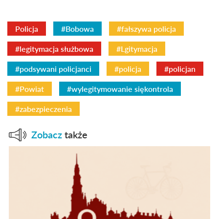
Policja
#Bobowa
#fałszywa policja
#legitymacja służbowa
#Lgitymacja
#podsywani policjanci
#policja
#policjan
#Powiat
#wylegitymowanie siękontrola
#zabezpieczenia
Zobacz
także