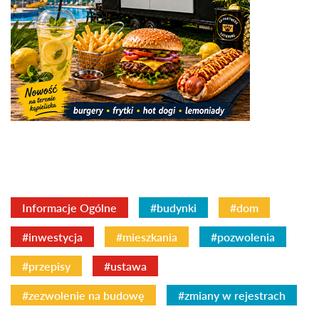
Informacje Ogólne
#budynki
#dom
#inwestycja
#mieszkania
#pozwolenia
#przepisy
#ustawa
#zezwolenie na budowę
#zmiany w rejestrach