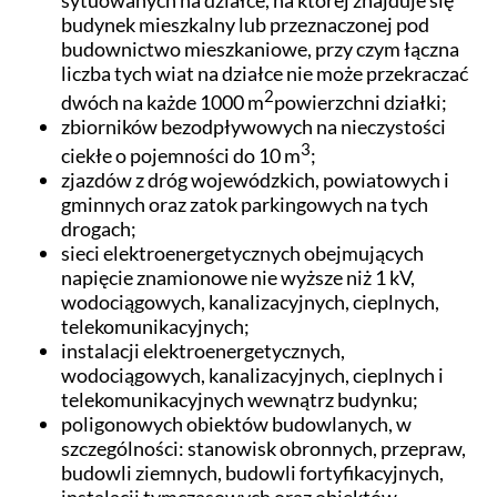
budynek mieszkalny lub przeznaczonej pod
budownictwo mieszkaniowe, przy czym łączna
liczba tych wiat na działce nie może przekraczać
2
dwóch na każde 1000 m
powierzchni działki;
zbiorników bezodpływowych na nieczystości
3
ciekłe o pojemności do 10 m
;
zjazdów z dróg wojewódzkich, powiatowych i
gminnych oraz zatok parkingowych na tych
drogach;
sieci elektroenergetycznych obejmujących
napięcie znamionowe nie wyższe niż 1 kV,
wodociągowych, kanalizacyjnych, cieplnych,
telekomunikacyjnych;
instalacji elektroenergetycznych,
wodociągowych, kanalizacyjnych, cieplnych i
telekomunikacyjnych wewnątrz budynku;
poligonowych obiektów budowlanych, w
szczególności: stanowisk obronnych, przepraw,
budowli ziemnych, budowli fortyfikacyjnych,
instalacji tymczasowych oraz obiektów