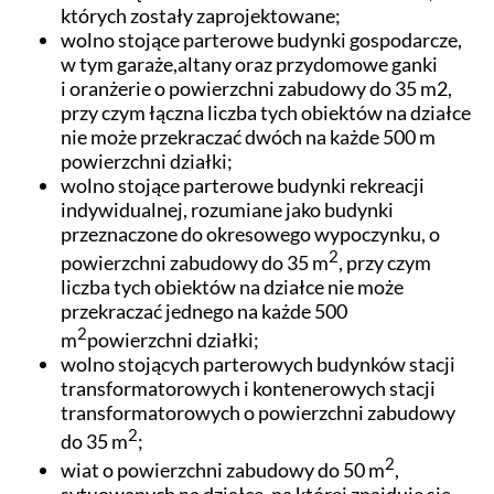
których zostały zaprojektowane;
wolno stojące parterowe budynki gospodarcze,
w tym garaże,altany oraz przydomowe ganki
i oranżerie o powierzchni zabudowy do 35 m2,
przy czym łączna liczba tych obiektów na działce
nie może przekraczać dwóch na każde 500 m
powierzchni działki;
wolno stojące parterowe budynki rekreacji
indywidualnej, rozumiane jako budynki
przeznaczone do okresowego wypoczynku, o
2
powierzchni zabudowy do 35 m
, przy czym
liczba tych obiektów na działce nie może
przekraczać jednego na każde 500
2
m
powierzchni działki;
wolno stojących parterowych budynków stacji
transformatorowych i kontenerowych stacji
transformatorowych o powierzchni zabudowy
2
do 35 m
;
2
wiat o powierzchni zabudowy do 50 m
,
sytuowanych na działce, na której znajduje się