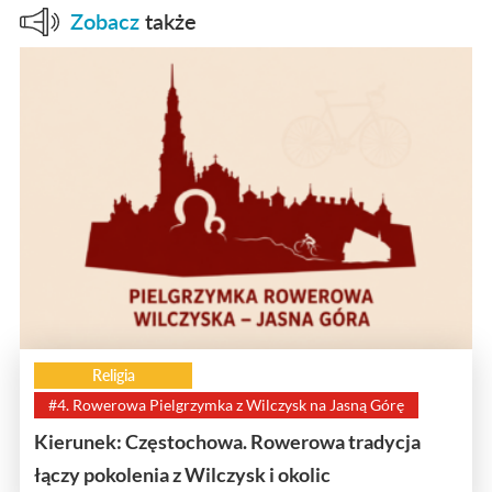
Zobacz
także
Religia
#4. Rowerowa Pielgrzymka z Wilczysk na Jasną Górę
Kierunek: Częstochowa. Rowerowa tradycja
łączy pokolenia z Wilczysk i okolic