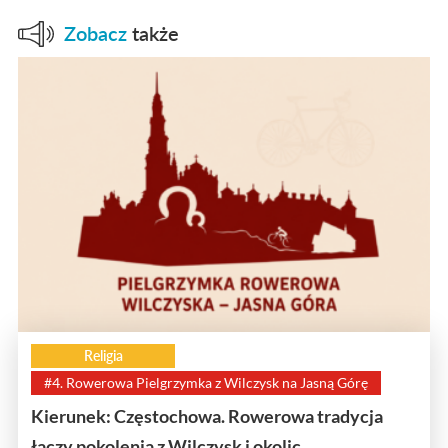
Zobacz
także
Religia
#4. Rowerowa Pielgrzymka z Wilczysk na Jasną Górę
Kierunek: Częstochowa. Rowerowa tradycja
łączy pokolenia z Wilczysk i okolic