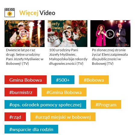
Więcej
Video
Dwieście lat po raz
100 urodziny Pani
Po słonecznej stronie
drugi. Setne urodziny
Józefy Myśliwiec.
życia! Eleni zaśpiewała
Pani Józefy Myśliwiec w
Małopolska bije rekordy
dla publiczności w
Bobowej! (TV)
długowieczności (TV)
Bobowej (TV)
Gmina Bobowa
#500+
#Bobowa
#burmistrz
#Gmina Bobowa
#ops. ośrodek pomocy społecznej
#Program
#rząd
#urząd miejski w bobowej
#wsparcie dla rodzin