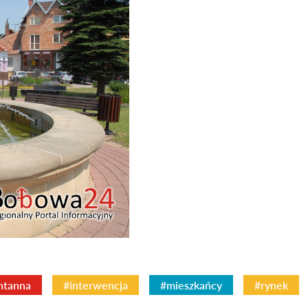
ntanna
#interwencja
#mieszkańcy
#rynek