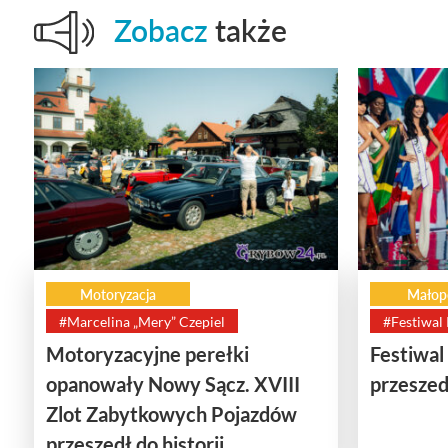
Zobacz
także
Motoryzacja
Małop
#Marcelina „Mery” Czepiel
#Festiwal
Motoryzacyjne perełki
Festiwal
opanowały Nowy Sącz. XVIII
przeszedł
Zlot Zabytkowych Pojazdów
przeszedł do historii