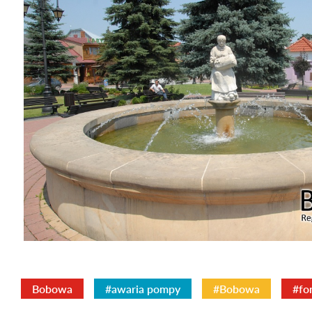
Bobowa
#awaria pompy
#Bobowa
#fo