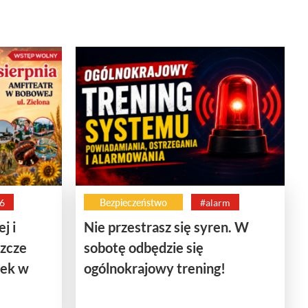
6
Bezpieczeństwo
#alarm
j i
Nie przestrasz się syren. W
szcze
sobotę odbędzie się
nek w
ogólnokrajowy trening!