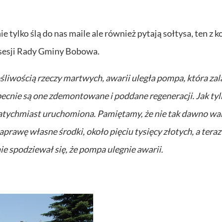
 tylko ślą do nas maile ale również pytają sołtysa, ten z ko
j sesji Rady Gminy Bobowa.
liwością rzeczy martwych, awarii uległa pompa, która zal
ecnie są one zdemontowane i poddane regeneracji. Jak tyl
natychmiast uruchomiona. Pamiętamy, że nie tak dawno wa
prawę własne środki, około pięciu tysięcy złotych, a teraz
e spodziewał się, że pompa ulegnie awarii.