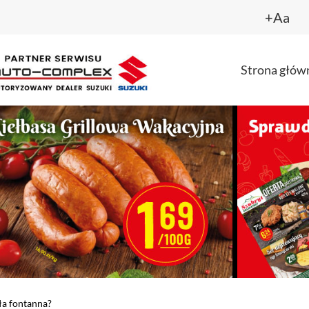
+Aa
Strona głów
ła fontanna?