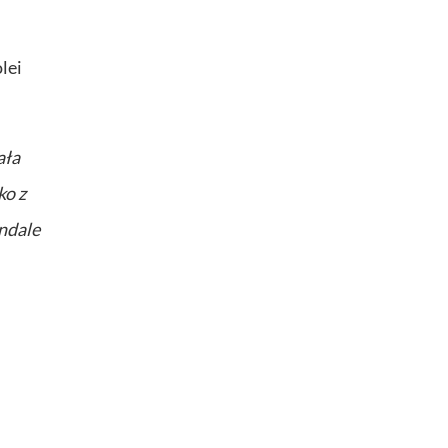
lei
ała
ko z
ndale