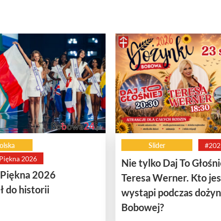
olska
Slider
#202
 Piękna 2026
Nie tylko Daj To Głośnie
 Piękna 2026
Teresa Werner. Kto je
 do historii
wystąpi podczas doży
Bobowej?