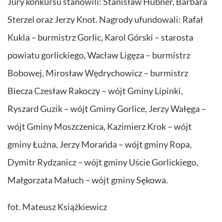
Jury konkursu stanowili: Stanisław Hübner, Barbara
Sterzel oraz Jerzy Knot. Nagrody ufundowali: Rafał
Kukla – burmistrz Gorlic, Karol Górski – starosta
powiatu gorlickiego, Wacław Ligęza – burmistrz
Bobowej, Mirosław Wędrychowicz – burmistrz
Biecza Czesław Rakoczy – wójt Gminy Lipinki,
Ryszard Guzik – wójt Gminy Gorlice, Jerzy Wałęga –
wójt Gminy Moszczenica, Kazimierz Krok – wójt
gminy Łużna, Jerzy Morańda – wójt gminy Ropa,
Dymitr Rydzanicz – wójt gminy Uście Gorlickiego,
Małgorzata Małuch – wójt gminy Sękowa.
fot. Mateusz Książkiewicz