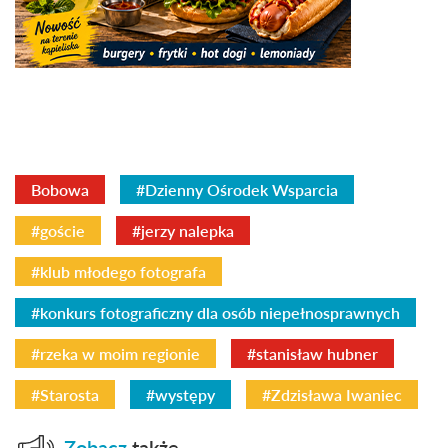
Bobowa
#Dzienny Ośrodek Wsparcia
#goście
#jerzy nalepka
#klub młodego fotografa
#konkurs fotograficzny dla osób niepełnosprawnych
#rzeka w moim regionie
#stanisław hubner
#Starosta
#występy
#Zdzisława Iwaniec
Zobacz
także