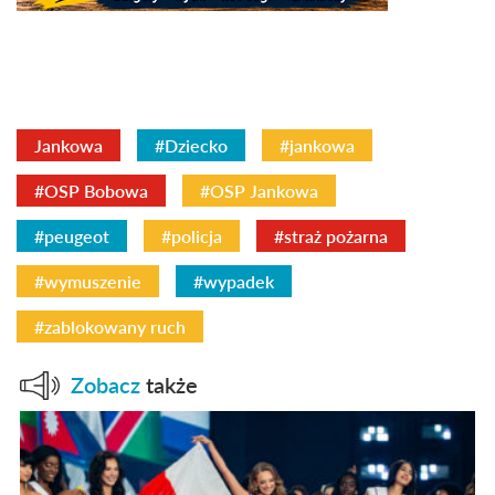
Jankowa
#Dziecko
#jankowa
#OSP Bobowa
#OSP Jankowa
#peugeot
#policja
#straż pożarna
#wymuszenie
#wypadek
#zablokowany ruch
Zobacz
także