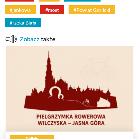
#jankowa
#most
#Powiat Gorlicki
#rzeka Biała
Zobacz
także
Religia