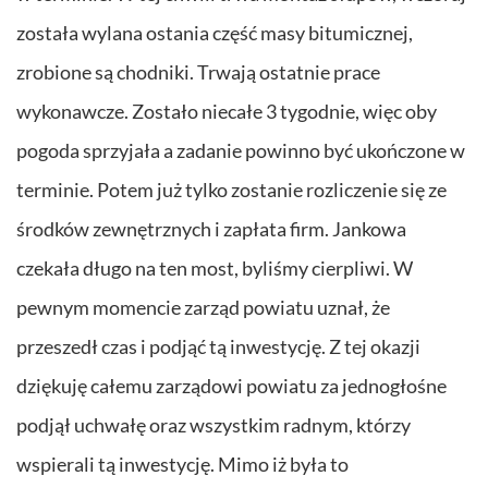
została wylana ostania część masy bitumicznej,
zrobione są chodniki. Trwają ostatnie prace
wykonawcze. Zostało niecałe 3 tygodnie, więc oby
pogoda sprzyjała a zadanie powinno być ukończone w
terminie. Potem już tylko zostanie rozliczenie się ze
środków zewnętrznych i zapłata firm. Jankowa
czekała długo na ten most, byliśmy cierpliwi. W
pewnym momencie zarząd powiatu uznał, że
przeszedł czas i podjąć tą inwestycję. Z tej okazji
dziękuję całemu zarządowi powiatu za jednogłośne
podjął uchwałę oraz wszystkim radnym, którzy
wspierali tą inwestycję. Mimo iż była to