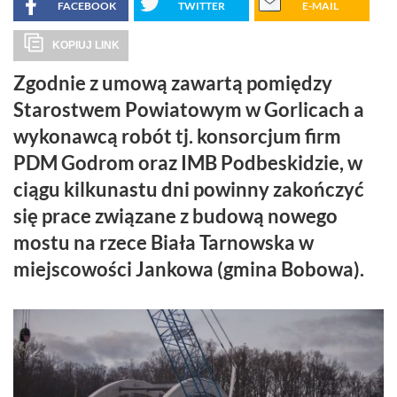
FACEBOOK
TWITTER
E-MAIL
KOPIUJ LINK
Zgodnie z umową zawartą pomiędzy
Starostwem Powiatowym w Gorlicach a
wykonawcą robót tj. konsorcjum firm
PDM Godrom oraz IMB Podbeskidzie, w
ciągu kilkunastu dni powinny zakończyć
się prace związane z budową nowego
mostu na rzece Biała Tarnowska w
miejscowości Jankowa (gmina Bobowa).