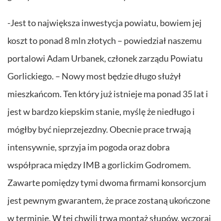
-Jest to największa inwestycja powiatu, bowiem jej
koszt to ponad 8 mln złotych – powiedział naszemu
portalowi Adam Urbanek, członek zarządu Powiatu
Gorlickiego. – Nowy most będzie długo służył
mieszkańcom. Ten który już istnieje ma ponad 35 lat i
jest w bardzo kiepskim stanie, myślę że niedługo i
mógłby być nieprzejezdny. Obecnie prace trwają
intensywnie, sprzyja im pogoda oraz dobra
współpraca między IMB a gorlickim Godromem.
Zawarte pomiędzy tymi dwoma firmami konsorcjum
jest pewnym gwarantem, że prace zostaną ukończone
w terminie. W tej chwili trwa montaż słupów, wczoraj