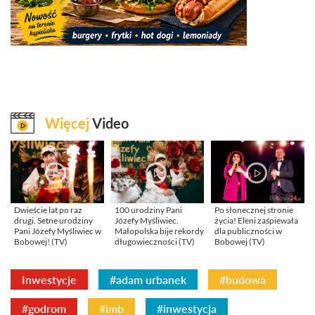
Więcej
Video
Dwieście lat po raz
100 urodziny Pani
Po słonecznej stronie
drugi. Setne urodziny
Józefy Myśliwiec.
życia! Eleni zaśpiewała
Pani Józefy Myśliwiec w
Małopolska bije rekordy
dla publiczności w
Bobowej! (TV)
długowieczności (TV)
Bobowej (TV)
Inwestycje
#adam urbanek
#budowa
#godrom
#imb
#inwestycja