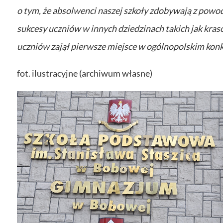
o tym, że absolwenci naszej szkoły zdobywają z powod
sukcesy uczniów w innych dziedzinach takich jak kra
uczniów zajął pierwsze miejsce w ogólnopolskim konkur
fot. ilustracyjne (archiwum własne)