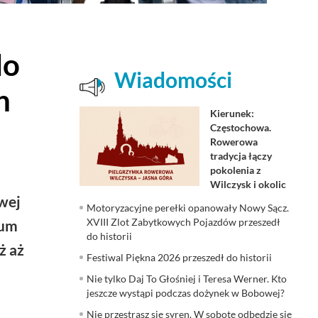
do
Wiadomości
h
Kierunek:
Częstochowa.
Rowerowa
tradycja łączy
pokolenia z
Wilczysk i okolic
wej
Motoryzacyjne perełki opanowały Nowy Sącz.
XVIII Zlot Zabytkowych Pojazdów przeszedł
ium
do historii
ż aż
Festiwal Piękna 2026 przeszedł do historii
Nie tylko Daj To Głośniej i Teresa Werner. Kto
jeszcze wystąpi podczas dożynek w Bobowej?
Nie przestrasz się syren. W sobotę odbędzie się