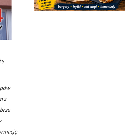
ły
apów
m z
obrze
y
formację