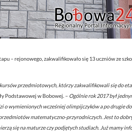
pu – rejonowego, zakwalifikowało się 13 uczniów ze szko
kursów przedmiotowych, którzy zakwalifikowali się do et
oły Podstawowej w Bobowej. –
Ogólnie rok 2017 był jedny
odzi o wymienionych wcześniej olimpijczyków a po drugie d
 przedmiotów matematyczno-przyrodniczych. Jest to dobr
ierzą się na maturze czy podjętych studiach. Już mamy in