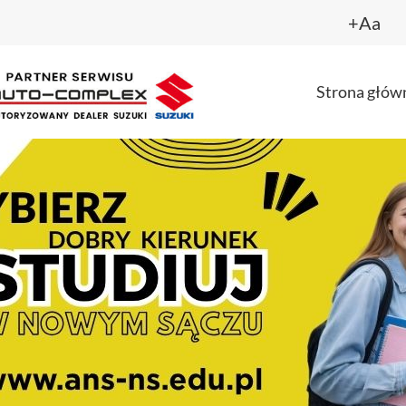
+Aa
Strona głów