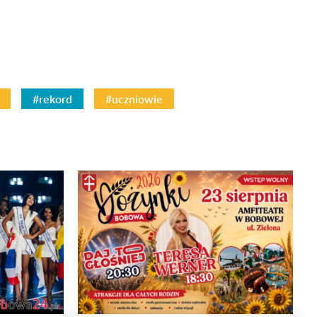
#rekord
#uczniowie