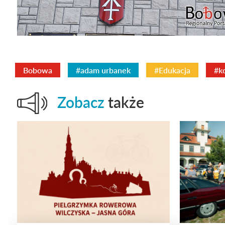
Bobowa
#adam urbanek
#Edukacja
#k
Zobacz
także