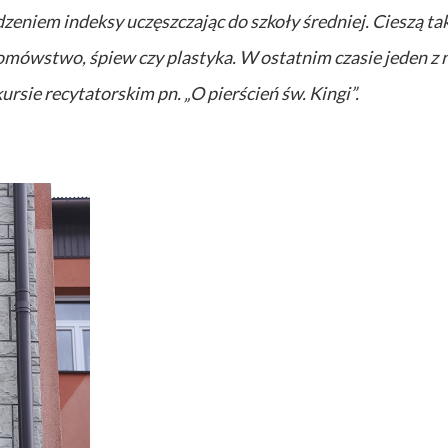
zeniem indeksy uczęszczając do szkoły średniej. Cieszą ta
somówstwo, śpiew czy plastyka. W ostatnim czasie jeden z 
sie recytatorskim pn. „O pierścień św. Kingi”.