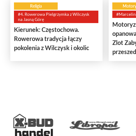
Religia
Motory
#4. Rowerowa Pielgrzymka z Wilczysk
#Marcelin
na Jasną Górę
Motoryza
Kierunek: Częstochowa.
opanowa
Rowerowa tradycja łączy
Zlot Za
pokolenia z Wilczysk i okolic
przeszedł