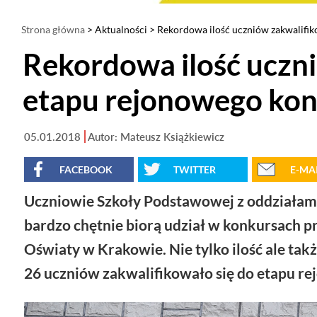
Strona główna
>
Aktualności
> Rekordowa ilość uczniów zakwalif
Rekordowa ilość uczn
etapu rejonowego ko
05.01.2018
Autor: Mateusz Książkiewicz
FACEBOOK
TWITTER
E-MA
Uczniowie Szkoły Podstawowej z oddziałami
bardzo chętnie biorą udział w konkursach
Oświaty w Krakowie. Nie tylko ilość ale ta
26 uczniów zakwalifikowało się do etapu r