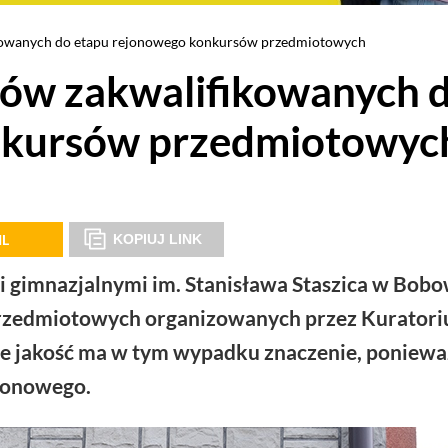
ikowanych do etapu rejonowego konkursów przedmiotowych
iów zakwalifikowanych 
nkursów przedmiotowyc
IL
KOPIUJ LINK
 gimnazjalnymi im. Stanisława Staszica w Bobo
 przedmiotowych organizowanych przez Kurator
kże jakość ma w tym wypadku znaczenie, poniewa
ejonowego.