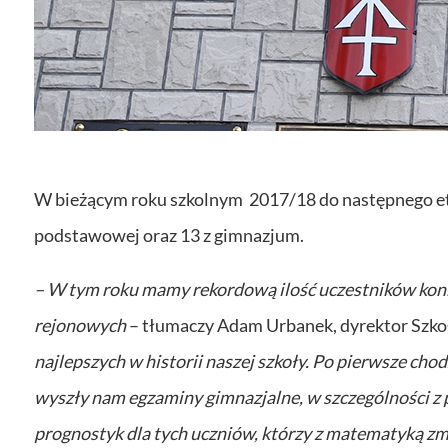
W bieżącym roku szkolnym 2017/18 do następnego eta
podstawowej oraz 13 z gimnazjum.
– W tym roku mamy rekordową ilość uczestników kon
rejonowych
– tłumaczy Adam Urbanek, dyrektor Szk
najlepszych w historii naszej szkoły. Po pierwsze ch
wyszły nam egzaminy gimnazjalne, w szczególności z
prognostyk dla tych uczniów, którzy z matematyką zm