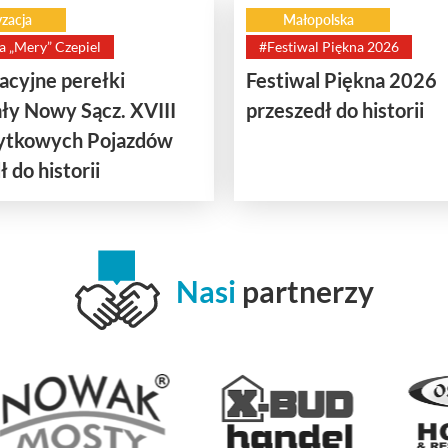
zacja
Małopolska
a „Mery” Czepiel
#Festiwal Piękna 2026
cyjne perełki
Festiwal Piękna 2026
ły Nowy Sącz. XVIII
przeszedł do historii
bytkowych Pojazdów
 do historii
Nasi
partnerzy