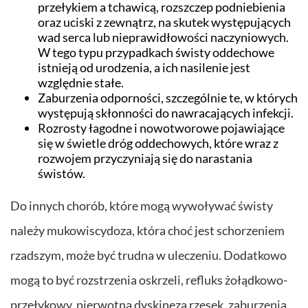
przełykiem a tchawicą, rozszczep podniebienia
oraz uciski z zewnątrz, na skutek występujących
wad serca lub nieprawidłowości naczyniowych.
W tego typu przypadkach świsty oddechowe
istnieją od urodzenia, a ich nasilenie jest
względnie stałe.
Zaburzenia odporności, szczególnie te, w których
występują skłonności do nawracających infekcji.
Rozrosty łagodne i nowotworowe pojawiające
się w świetle dróg oddechowych, które wraz z
rozwojem przyczyniają się do narastania
świstów.
Do innych chorób, które mogą wywoływać świsty
należy mukowiscydoza, która choć jest schorzeniem
rzadszym, może być trudna w uleczeniu. Dodatkowo
mogą to być rozstrzenia oskrzeli, refluks żołądkowo-
przełykowy, pierwotna dyskineza rzęsek, zaburzenia