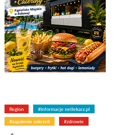
Region
#informacje netlekarz.pl
#zapalenie oskrzeli
#zdrowie