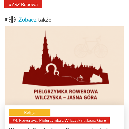
#ZSZ Bobowa
Zobacz
także
Religia
#4. Rowerowa Pielgrzymka z Wilczysk na Jasną Górę