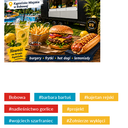
Bobowa
#barbara bartuś
#kajetan rejski
#nadleśnictwo gorlice
#projekt
#wojciech szarfraniec
#Żołnierze wyklęci