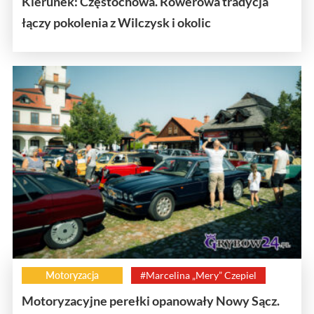
Kierunek: Częstochowa. Rowerowa tradycja
łączy pokolenia z Wilczysk i okolic
Motoryzacja
#Marcelina „Mery” Czepiel
Motoryzacyjne perełki opanowały Nowy Sącz.