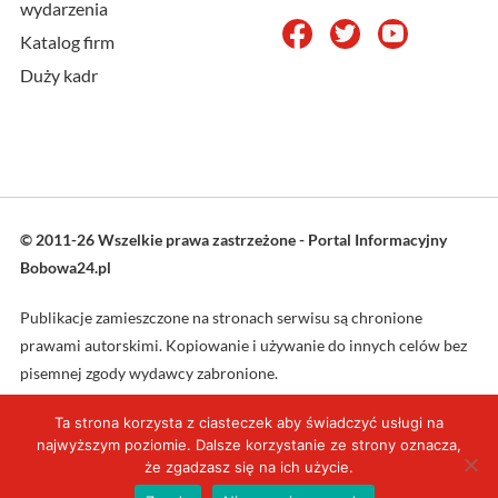
wydarzenia
Katalog firm
Duży kadr
© 2011-26 Wszelkie prawa zastrzeżone - Portal Informacyjny
Bobowa24.pl
Publikacje zamieszczone na stronach serwisu są chronione
prawami autorskimi. Kopiowanie i używanie do innych celów bez
pisemnej zgody wydawcy zabronione.
Ta strona korzysta z ciasteczek aby świadczyć usługi na
Projekt oraz wykonanie: L4web.pl
najwyższym poziomie. Dalsze korzystanie ze strony oznacza,
że zgadzasz się na ich użycie.