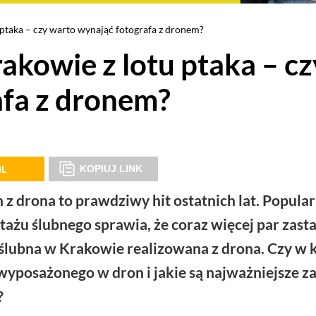
 ptaka – czy warto wynająć fotografa z dronem?
akowie z lotu ptaka – cz
afa z dronem?
IL
KOPIUJ LINK
z drona to prawdziwy hit ostatnich lat. Popula
tażu ślubnego sprawia, że coraz więcej par zast
ia ślubna w Krakowie realizowana z drona. Czy w 
wyposażonego w dron i jakie są najważniejsze za
?