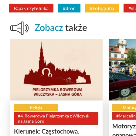
Kącik czytelnika
#dron
#Fotografia
#śl
Zobacz
także
Religia
Motory
#4. Rowerowa Pielgrzymka z Wilczysk
#Marcelin
na Jasną Górę
Motoryza
Kierunek: Częstochowa.
opanowa