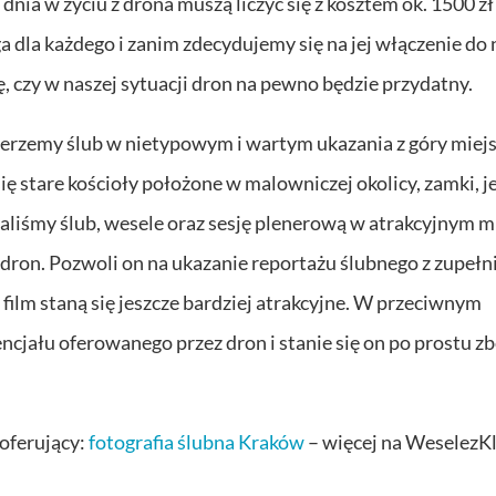
nia w życiu z drona muszą liczyć się z kosztem ok. 1500 zł
ga dla każdego i zanim zdecydujemy się na jej włączenie do
 czy w naszej sytuacji dron na pewno będzie przydatny.
bierzemy ślub w nietypowym i wartym ukazania z góry miej
ę stare kościoły położone w malowniczej okolicy, zamki, j
aliśmy ślub, wesele oraz sesję plenerową w atrakcyjnym m
ron. Pozwoli on na ukazanie reportażu ślubnego z zupełni
 film staną się jeszcze bardziej atrakcyjne. W przeciwnym
cjału oferowanego przez dron i stanie się on po prostu 
 oferujący:
fotografia ślubna Kraków
– więcej na WeselezKl