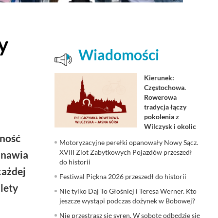
y
Wiadomości
Kierunek:
Częstochowa.
Rowerowa
tradycja łączy
pokolenia z
Wilczysk i okolic
rność
Motoryzacyjne perełki opanowały Nowy Sącz.
XVIII Zlot Zabytkowych Pojazdów przeszedł
anawia
do historii
każdej
Festiwal Piękna 2026 przeszedł do historii
lety
Nie tylko Daj To Głośniej i Teresa Werner. Kto
jeszcze wystąpi podczas dożynek w Bobowej?
Nie przestrasz się syren. W sobotę odbędzie się