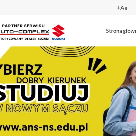
+Aa
Strona głów