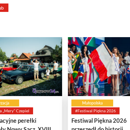
ub
zacja
Małopolska
a „Mery” Czepiel
#Festiwal Piękna 2026
cyjne perełki
Festiwal Piękna 2026
ły Nowy Sącz. XVIII
przeszedł do historii