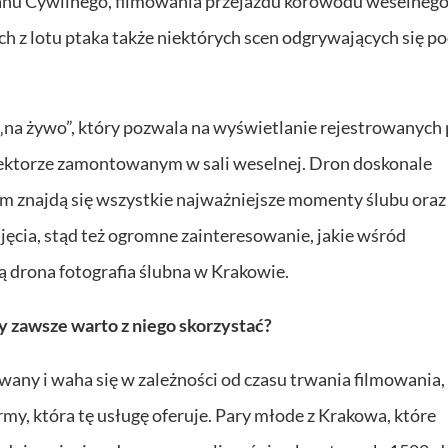
anu Cywilnego, filmowania przejazdu korowodu weselnego
ch z lotu ptaka także niektórych scen odgrywających się p
na żywo”, który pozwala na wyświetlanie rejestrowanych 
jektorze zamontowanym w sali weselnej. Dron doskonale
rym znajdą się wszystkie najważniejsze momenty ślubu oraz
jęcia, stąd też ogromne zainteresowanie, jakie wśród
drona fotografia ślubna w Krakowie.
zy zawsze warto z niego skorzystać?
wany i waha się w zależności od czasu trwania filmowania,
my, która tę usługę oferuje. Pary młode z Krakowa, które