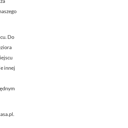
 za
 naszego
scu. Do
eziora
iejscu
e innej
zbędnym
asa.pl.