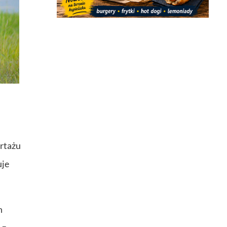
ortażu
uje
h