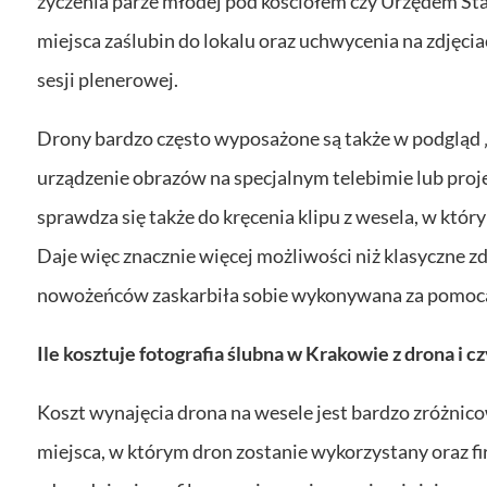
życzenia parze młodej pod kościołem czy Urzędem St
miejsca zaślubin do lokalu oraz uchwycenia na zdjęcia
sesji plenerowej.
Drony bardzo często wyposażone są także w podgląd „
urządzenie obrazów na specjalnym telebimie lub pro
sprawdza się także do kręcenia klipu z wesela, w któ
Daje więc znacznie więcej możliwości niż klasyczne zd
nowożeńców zaskarbiła sobie wykonywana za pomocą 
Ile kosztuje fotografia ślubna w Krakowie z drona i c
Koszt wynajęcia drona na wesele jest bardzo zróżnico
miejsca, w którym dron zostanie wykorzystany oraz fir