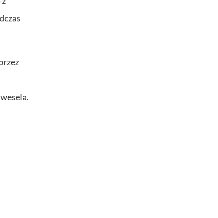
 z
odczas
przez
 wesela.