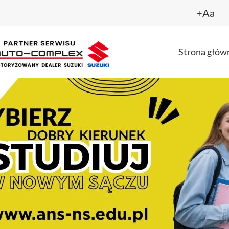
+Aa
Strona głów