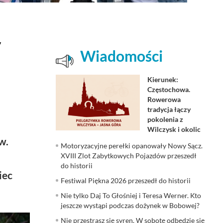
y
Wiadomości
Kierunek:
Częstochowa.
Rowerowa
tradycja łączy
pokolenia z
Wilczysk i okolic
w.
Motoryzacyjne perełki opanowały Nowy Sącz.
XVIII Zlot Zabytkowych Pojazdów przeszedł
do historii
iec
Festiwal Piękna 2026 przeszedł do historii
Nie tylko Daj To Głośniej i Teresa Werner. Kto
jeszcze wystąpi podczas dożynek w Bobowej?
Nie przestrasz się syren. W sobotę odbędzie się