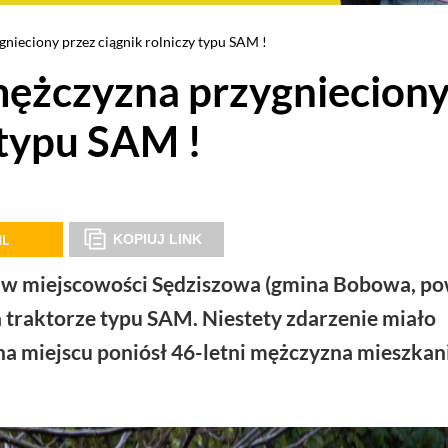
gnieciony przez ciągnik rolniczy typu SAM !
mężczyzna przygniecion
 typu SAM !
IL
KOPIUJ LINK
0:30 w miejscowości Sędziszowa (gmina Bobowa, po
a traktorze typu SAM. Niestety zdarzenie miało
na miejscu poniósł 46-letni mężczyzna mieszkan