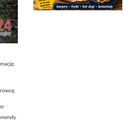
imację.
erowcę.
go
Komendy