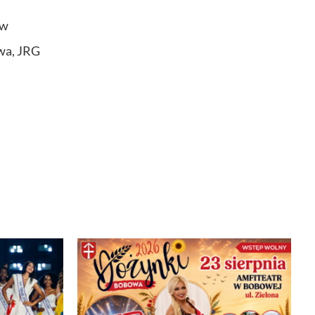
 w
owa, JRG