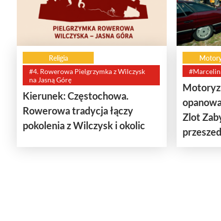
Religia
Motory
#4. Rowerowa Pielgrzymka z Wilczysk
#Marcelin
na Jasną Górę
Motoryza
Kierunek: Częstochowa.
opanowa
Rowerowa tradycja łączy
Zlot Za
pokolenia z Wilczysk i okolic
przeszedł