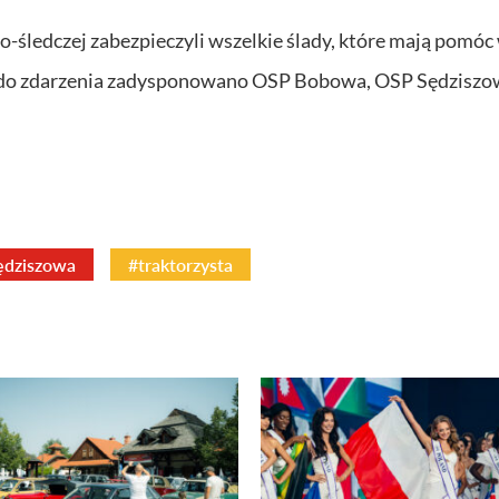
-śledczej zabezpieczyli wszelkie ślady, które mają pomóc
cji, do zdarzenia zadysponowano OSP Bobowa, OSP Sędzisz
ędziszowa
#traktorzysta