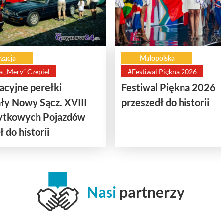
zacja
Małopolska
a „Mery” Czepiel
#Festiwal Piękna 2026
cyjne perełki
Festiwal Piękna 2026
ły Nowy Sącz. XVIII
przeszedł do historii
bytkowych Pojazdów
 do historii
Nasi
partnerzy