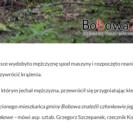
jsce wydobyto mężczyznę spod maszyny i rozpoczęto rean
zywrócić krążenia.
tor którym jechał mężczyzna, przewrócił się przygniatając ki
ecionego mieszkańca gminy Bobowa znaleźli członkowie je
nkowe –
mówi asp. sztab. Grzegorz Szczepanek, rzecznik 