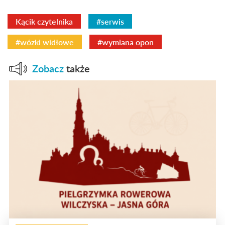
Kącik czytelnika
#serwis
#wózki widłowe
#wymiana opon
Zobacz
także