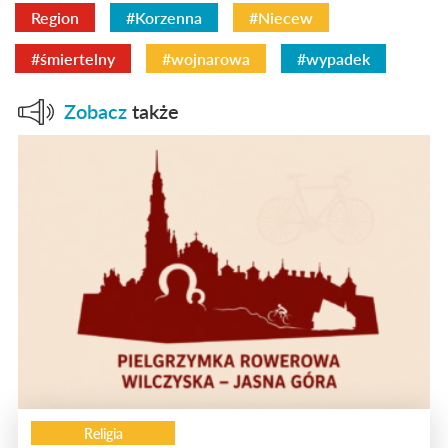
Region
#Korzenna
#Niecew
#śmiertelny
#wojnarowa
#wypadek
Zobacz
także
Religia