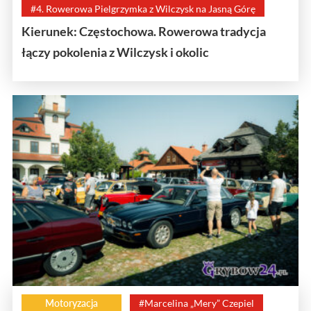
#4. Rowerowa Pielgrzymka z Wilczysk na Jasną Górę
Kierunek: Częstochowa. Rowerowa tradycja
łączy pokolenia z Wilczysk i okolic
Motoryzacja
#Marcelina „Mery” Czepiel