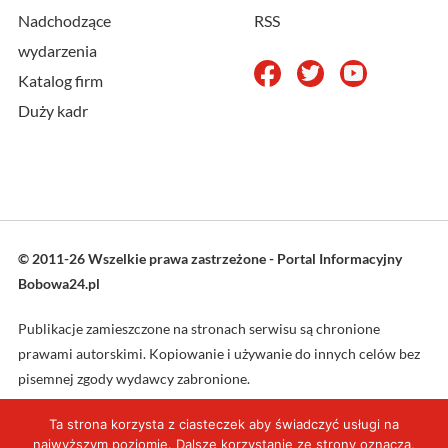
Nadchodzące
RSS
wydarzenia
Katalog firm
Duży kadr
© 2011-26 Wszelkie prawa zastrzeżone - Portal Informacyjny
Bobowa24.pl
Publikacje zamieszczone na stronach serwisu są chronione
prawami autorskimi. Kopiowanie i używanie do innych celów bez
pisemnej zgody wydawcy zabronione.
Ta strona korzysta z ciasteczek aby świadczyć usługi na
Projekt oraz wykonanie: L4web.pl
najwyższym poziomie. Dalsze korzystanie ze strony oznacza,