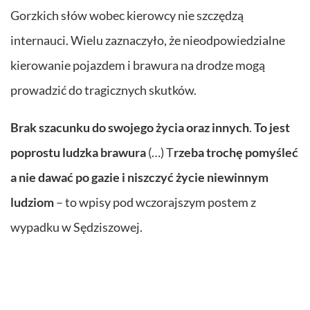
Gorzkich słów wobec kierowcy nie szczędzą
internauci. Wielu zaznaczyło, że nieodpowiedzialne
kierowanie pojazdem i brawura na drodze mogą
prowadzić do tragicznych skutków.
Brak szacunku do swojego życia oraz innych
.
To jest
poprostu ludzka brawura
(…) T
rzeba trochę pomyśleć
a nie dawać po gazie i niszczyć życie niewinnym
ludziom
– to wpisy pod wczorajszym postem z
wypadku w Sędziszowej.