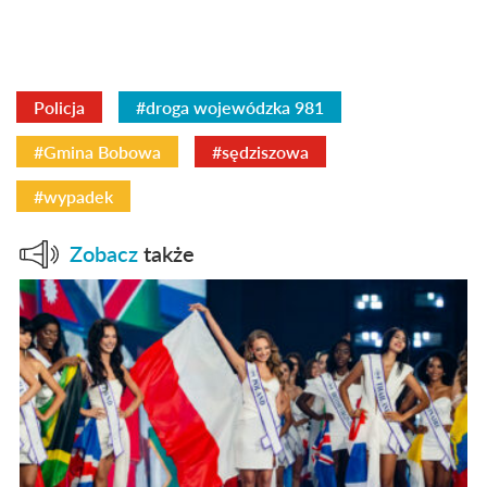
Policja
#droga wojewódzka 981
#Gmina Bobowa
#sędziszowa
#wypadek
Zobacz
także