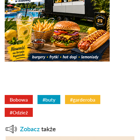
Bobowa
#buty
#garderoba
#Odzież
Zobacz
także