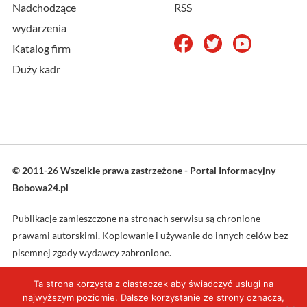
Nadchodzące
RSS
wydarzenia
Katalog firm
Duży kadr
© 2011-26 Wszelkie prawa zastrzeżone - Portal Informacyjny
Bobowa24.pl
Publikacje zamieszczone na stronach serwisu są chronione
prawami autorskimi. Kopiowanie i używanie do innych celów bez
pisemnej zgody wydawcy zabronione.
Ta strona korzysta z ciasteczek aby świadczyć usługi na
Projekt oraz wykonanie: L4web.pl
najwyższym poziomie. Dalsze korzystanie ze strony oznacza,