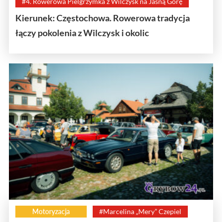
#4. Rowerowa Pielgrzymka z Wilczysk na Jasną Górę
Kierunek: Częstochowa. Rowerowa tradycja
łączy pokolenia z Wilczysk i okolic
Motoryzacja
#Marcelina „Mery” Czepiel