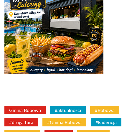
Gmina Bobowa
#aktualności
#Bobowa
#druga tura
#Gmina Bobowa
#kadencja