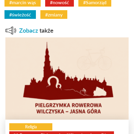
#marcin wąs
#nowość
#Samorząd
#świeżość
#zmiany
Zobacz
także
Religia