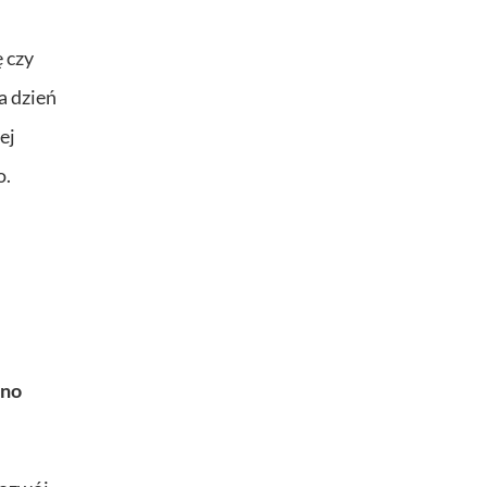
 czy
a dzień
ej
o.
ono