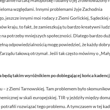
tegralnie na całą Małopolskę i dbamy o jej zrównoważony 
ieloma względami. Innymi problemami żyje Zachodnia
 jeszcze innymi moi rodacy z Ziemi Gorlickiej, Sądeckiej 
ów kraju, to fakt, że zamieszkują tu bardzo kreatywni ludzie
na potrzeby mniejszych społeczności. Dlatego bardzo du
pełną odpowiedzialnością mogę powiedzieć, że każdy dobry
Zarządu takową otrzymał. Jeśli tak często mówimy o „Mał
a będą takim wyróżnikiem po dobiegającej końca kadencj
onu – z Ziemi Tarnowskiej. Tam problemem było skomuniko
emicznej w skali europejskiej. TIR-y jeździły między dom
e potrafili rozwiązać tego problemu. A tymczasem w tej kad