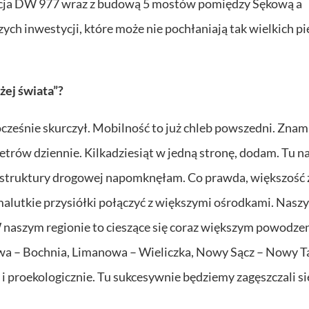
cja DW 977 wraz z budową 5 mostów pomiędzy Sękową a
ych inwestycji, które może nie pochłaniają tak wielkich pi
iżej świata”?
nocześnie skurczył. Mobilność to już chleb powszedni. Znam
metrów dziennie. Kilkadziesiąt w jedną stronę, dodam. Tu n
rastruktury drogowej napomknęłam. Co prawda, większość 
 malutkie przysiółki połączyć z większymi ośrodkami. Nasz
 naszym regionie to cieszące się coraz większym powodze
wa – Bochnia, Limanowa – Wieliczka, Nowy Sącz – Nowy Ta
j i proekologicznie. Tu sukcesywnie będziemy zagęszczali si