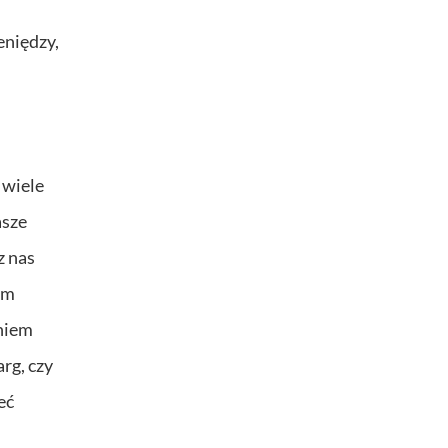
eniędzy,
 wiele
asze
z nas
ym
niem
rg, czy
eć