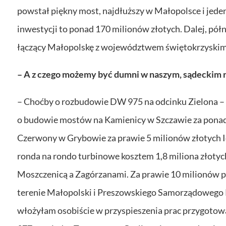
powstał piękny most, najdłuższy w Małopolsce i jeden
inwestycji to ponad 170 milionów złotych. Dalej, pół
łączący Małopolskę z województwem świętokrzyskim.
– A z czego możemy być dumni w naszym, sądeckim 
– Choćby o rozbudowie DW 975 na odcinku Zielona – L
o budowie mostów na Kamienicy w Szczawie za ponad
Czerwony w Grybowie za prawie 5 milionów złotych 
ronda na rondo turbinowe kosztem 1,8 miliona złotyc
Moszczenicą a Zagórzanami. Za prawie 10 milionów 
terenie Małopolski i Preszowskiego Samorządowego K
włożyłam osobiście w przyspieszenia prac przygoto