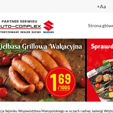
+Aa
Strona głów
ncja Sejmiku Województwa Małopolskiego w oczach radnej Jadwigi Wójt