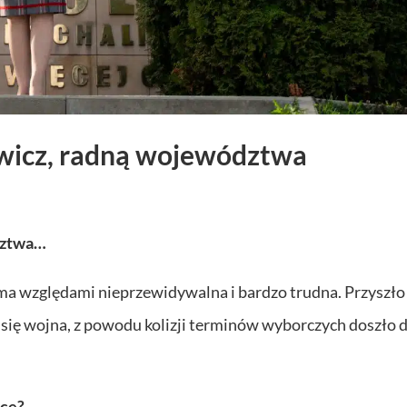
wicz, radną województwa
dztwa…
oma względami nieprzewidywalna i bardzo trudna. Przyszło 
 się wojna, z powodu kolizji terminów wyborczych doszło 
acę?