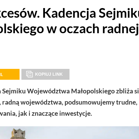
kcesów. Kadencja Sejmik
skiego w oczach radnej
IL
KOPIUJ LINK
ja Sejmiku Województwa Małopolskiego zbliża si
, radną województwa, podsumowujemy trudne, 
nia, jak i znaczące inwestycje.