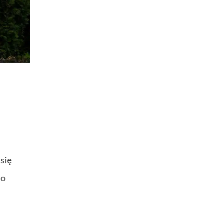
się
do