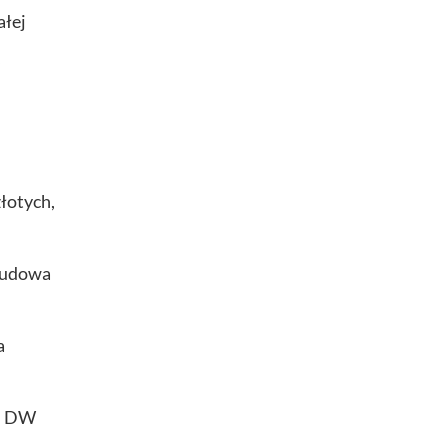
ałej
,
łotych,
ebudowa
a
ej DW