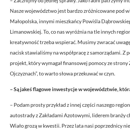
– Zacznijmy od jednej sprawy. Jako radni patrzymy in
Nasze województwo jest bardzo zróżnicowane pod w
Małopolska, innymi mieszkańcy Powiśla Dąbrowskiego,
Limanowskiej. To, co nas wyróżnia na tle innych region
kreatywność trzeba wspierać. Musimy zwracać uwagę 
nacisk stawialiśmy na współpracę z samorządami. Z 
projekt, który wymagał finansowej pomocy ze strony 
Ojczyznach”, to warto słowa przekuwać w czyn.
– Są jakeś flagowe inwestycje w województwie, któr
– Podam prosty przykład z innej części naszego regi
autostrady z Zakładami Azotowymi, liderem branży ch
Wiało grozą w kwestii. Przez lata nasi poprzednicy ni