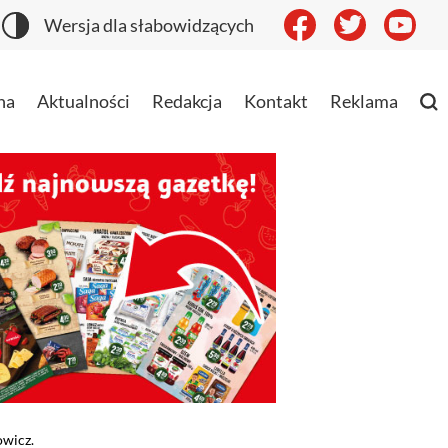
Wersja dla słabowidzących
na
Aktualności
Redakcja
Kontakt
Reklama
owicz.