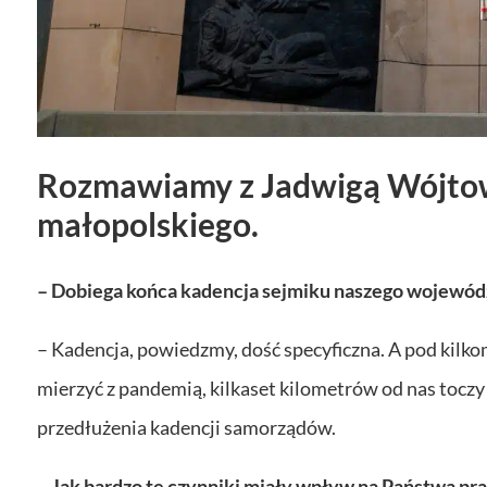
Rozmawiamy z Jadwigą Wójto
małopolskiego.
– Dobiega końca kadencja sejmiku naszego wojewó
– Kadencja, powiedzmy, dość specyficzna. A pod kilk
mierzyć z pandemią, kilkaset kilometrów od nas toczy
przedłużenia kadencji samorządów.
– Jak bardzo te czynniki miały wpływ na Państwa pr