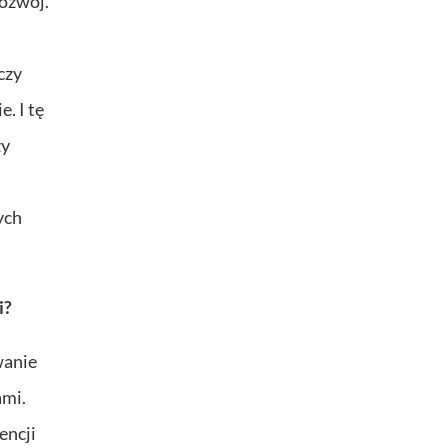
rozwój.
czy
. I tę
ży
ych
i?
wanie
ami.
encji