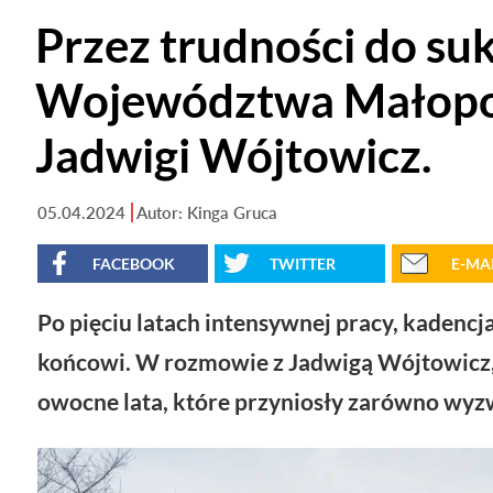
Przez trudności do su
Województwa Małopol
Jadwigi Wójtowicz.
05.04.2024
Autor: Kinga Gruca
FACEBOOK
TWITTER
E-MA
Po pięciu latach intensywnej pracy, kadenc
końcowi. W rozmowie z Jadwigą Wójtowicz
owocne lata, które przyniosły zarówno wyzwa