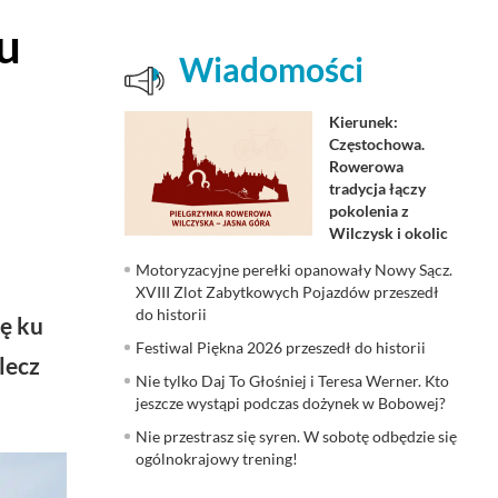
u
Wiadomości
Kierunek:
Częstochowa.
Rowerowa
tradycja łączy
pokolenia z
Wilczysk i okolic
Motoryzacyjne perełki opanowały Nowy Sącz.
XVIII Zlot Zabytkowych Pojazdów przeszedł
do historii
ę ku
Festiwal Piękna 2026 przeszedł do historii
lecz
Nie tylko Daj To Głośniej i Teresa Werner. Kto
jeszcze wystąpi podczas dożynek w Bobowej?
Nie przestrasz się syren. W sobotę odbędzie się
ogólnokrajowy trening!