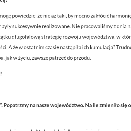
ogę powiedzie, że nie aż taki, by mocno zakłócić harmonię
y były sukcesywnie realizowane. Nie pracowaliśmy z dnia n
oczątku długofalową strategię rozwoju województwa, w któr
ci. A że w ostatnim czasie nastąpiła ich kumulacja? Trudn
a, jak w życiu, zawsze patrzeć do przodu.
”?
ie”. Popatrzmy na nasze województwo. Na ile zmieniło się 