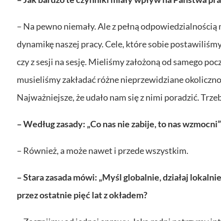
– Na pewno niemały. Ale z pełną odpowiedzialnością m
dynamikę naszej pracy. Cele, które sobie postawiliśm
czy z sesji na sesję. Mieliśmy założoną od samego p
musieliśmy zakładać różne nieprzewidziane okolicznoś
Najważniejsze, że udało nam się z nimi poradzić. Trzeb
– Według zasady: „Co nas nie zabije, to nas wzmocni
– Również, a może nawet i przede wszystkim.
– Stara zasada mówi: „Myśl globalnie, działaj lokaln
przez ostatnie pięć lat z okładem?