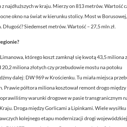
 z najdłuższych w kraju. Mierzy on 813 metrów. Wartość c
nocne okno na świat w kierunku stolicy. Most w Borusowej
 Długość? Siedemset metrów. Wartość – 27,5 mln zł.
regionie?
imanowa, którego koszt zamknął się kwotą 43,5 miliona z
 20,2 miliona złotych czy przebudowie mostu na potoku
Idźmy dalej: DW 969 w Krościenku. Tu miała miejsca prz
h. Prawie półtora miliona kosztował remont drogo między
poprawiliśmy warunki drogowe w pasie transgranicznym n
raju. Droga między Gorlicami a Lipinkami. Wiele wysiłku
wawczych kolejnego etapu modernizacji drogi wojewódzki