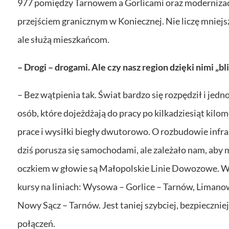
977 pomiędzy Tarnowem a Gorlicami oraz moderniza
przejściem granicznym w Koniecznej. Nie liczę mniejsz
ale służą mieszkańcom.
– Drogi – drogami. Ale czy nasz region dzięki nimi „bl
– Bez wątpienia tak. Świat bardzo się rozpędził i jed
osób, które dojeżdżają do pracy po kilkadziesiąt kilo
prace i wysiłki biegły dwutorowo. O rozbudowie inf
dziś porusza się samochodami, ale zależało nam, aby
oczkiem w głowie są Małopolskie Linie Dowozowe. W
kursy na liniach: Wysowa – Gorlice – Tarnów, Limano
Nowy Sącz – Tarnów. Jest taniej szybciej, bezpiecznie
połączeń.