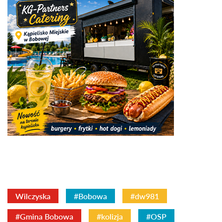
Wilczyska
#Bobowa
#dw981
#Gmina Bobowa
#kolizja
#OSP