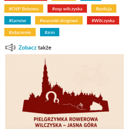
#OSP Bobowa
#osp wilczyska
#policja
#tarnów
#warunki drogowe
#Wilczyska
#zdarzenie
#zrm
Zobacz
także