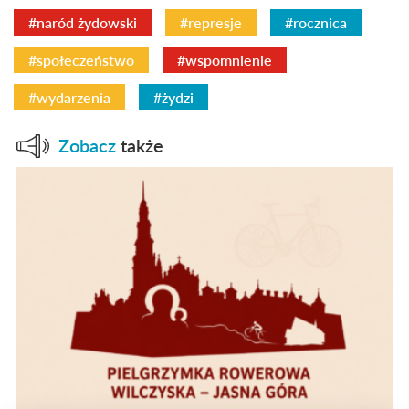
#naród żydowski
#represje
#rocznica
#społeczeństwo
#wspomnienie
#wydarzenia
#żydzi
Zobacz
także