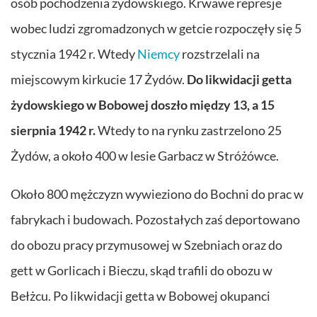
osób pochodzenia żydowskiego. Krwawe represje
wobec ludzi zgromadzonych w getcie rozpoczęły się 5
stycznia 1942 r. Wtedy
Niemcy
rozstrzelali na
miejscowym kirkucie 17 Żydów.
Do likwidacji getta
żydowskiego w Bobowej doszło między 13, a 15
sierpnia 1942 r.
Wtedy to na rynku zastrzelono 25
Żydów, a około 400 w lesie Garbacz w Stróżówce.
Około 800 mężczyzn wywieziono do Bochni do prac w
fabrykach i budowach. Pozostałych zaś deportowano
do obozu pracy przymusowej w Szebniach oraz do
gett w Gorlicach i Bieczu, skąd trafili do obozu w
Bełżcu. Po likwidacji getta w Bobowej okupanci