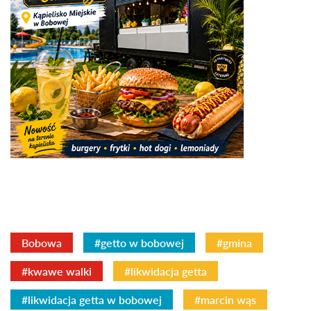
Bobowa
#getto w bobowej
#gmina
#kwawe walki
#likwidacja getta
#likwidacja getta w bobowej
#marcin wąs