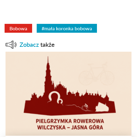
Bobowa
#mała koronka bobowa
Zobacz
także