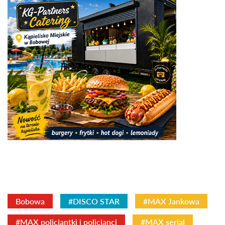
Bobowa
#DISCO STAR
#MAX Jankowa
#MAX policjantki i policjanci
#MAX serial