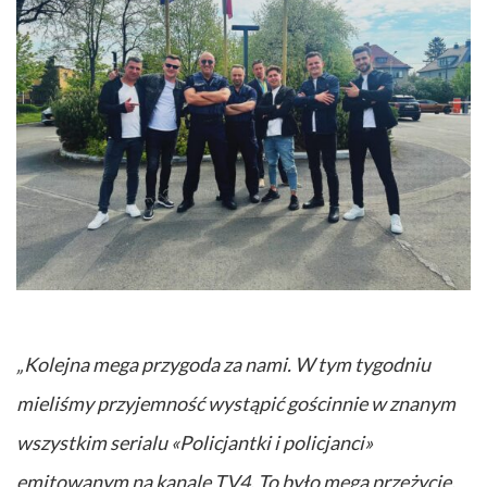
„Kolejna mega przygoda za nami. W tym tygodniu
mieliśmy przyjemność wystąpić gościnnie w znanym
wszystkim serialu «Policjantki i policjanci»
emitowanym na kanale TV4. To było mega przeżycie.