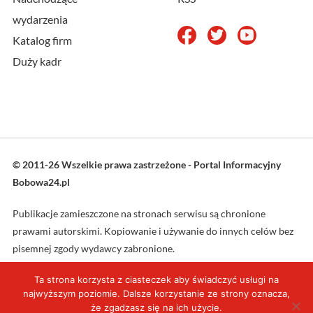
wydarzenia
Katalog firm
Duży kadr
© 2011-26 Wszelkie prawa zastrzeżone - Portal Informacyjny
Bobowa24.pl
Publikacje zamieszczone na stronach serwisu są chronione
prawami autorskimi. Kopiowanie i używanie do innych celów bez
pisemnej zgody wydawcy zabronione.
Ta strona korzysta z ciasteczek aby świadczyć usługi na
Projekt oraz wykonanie: L4web.pl
najwyższym poziomie. Dalsze korzystanie ze strony oznacza,
że zgadzasz się na ich użycie.