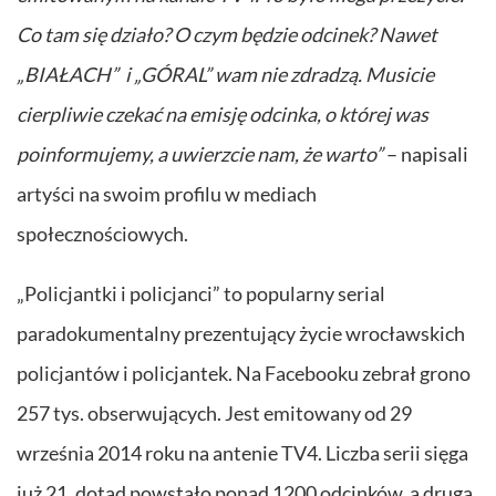
Co tam się działo? O czym będzie odcinek? Nawet
„BIAŁACH” i „GÓRAL” wam nie zdradzą. Musicie
cierpliwie czekać na emisję odcinka, o której was
poinformujemy, a uwierzcie nam, że warto”
– napisali
artyści na swoim profilu w mediach
społecznościowych.
„Policjantki i policjanci” to popularny serial
paradokumentalny prezentujący życie wrocławskich
policjantów i policjantek. Na Facebooku zebrał grono
257 tys. obserwujących. Jest emitowany od 29
września 2014 roku na antenie TV4. Liczba serii sięga
już 21, dotąd powstało ponad 1200 odcinków, a drugą