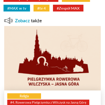
#MAX w tv
#tv 4
#Zespół MAX
Zobacz
także
Religia
#4. Rowerowa Pielgrzymka z Wilczysk na Jasną Górę