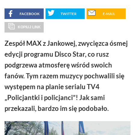
FACEBOOK
TWITTER
E-MAIL
KOPIUJ LINK
Zespół MAX z Jankowej, zwycięzca ósmej
edycji programu Disco Star, co rusz
podgrzewa atmosferę wśród swoich
fanów. Tym razem muzycy pochwalili się
występem na planie serialu TV4
„Policjantki i policjanci”! Jak sami
przekazali, bardzo im się podobało.