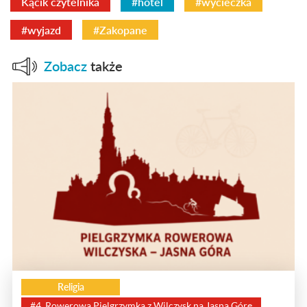
Kącik czytelnika
#hotel
#wycieczka
#wyjazd
#Zakopane
Zobacz
także
Religia
#4. Rowerowa Pielgrzymka z Wilczysk na Jasną Górę