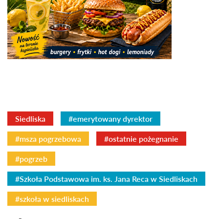
Siedliska
#emerytowany dyrektor
#msza pogrzebowa
#ostatnie pożegnanie
#pogrzeb
#Szkoła Podstawowa im. ks. Jana Reca w Siedliskach
#szkoła w siedliskach