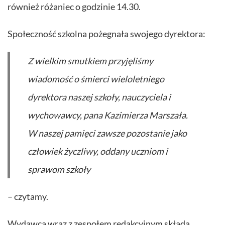
również różaniec o godzinie 14.30.
Społeczność szkolna pożegnała swojego dyrektora:
Z wielkim smutkiem przyjęliśmy
wiadomość o śmierci wieloletniego
dyrektora naszej szkoły, nauczyciela i
wychowawcy, pana Kazimierza Marszała.
W naszej pamięci zawsze pozostanie jako
człowiek życzliwy, oddany uczniom i
sprawom szkoły
– czytamy.
Wydawca wraz z zespołem redakcyjnym składa