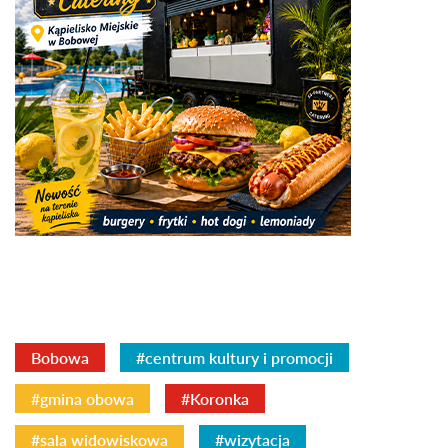
Bobowa
#centrum kultury i promocji
#gmina obowa
#Koronka
#sala widowiskowa
#wizytacja