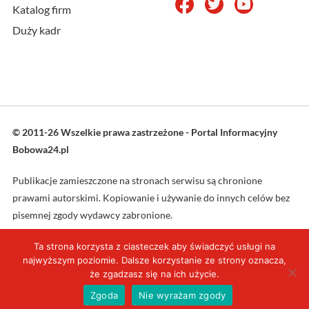
Katalog firm
Duży kadr
© 2011-26 Wszelkie prawa zastrzeżone - Portal Informacyjny
Bobowa24.pl
Publikacje zamieszczone na stronach serwisu są chronione
prawami autorskimi. Kopiowanie i używanie do innych celów bez
pisemnej zgody wydawcy zabronione.
Ta strona korzysta z ciasteczek aby świadczyć usługi na
Projekt oraz wykonanie: L4web.pl
najwyższym poziomie. Dalsze korzystanie ze strony oznacza,
że zgadzasz się na ich użycie.
Zgoda
Nie wyrażam zgody
Aktualności
VIDEO
Wydarzenia
Duży kadr