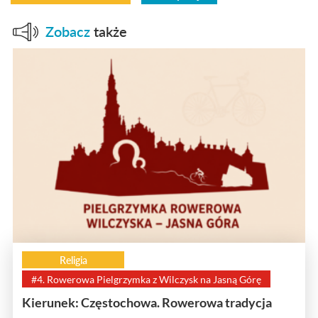
Zobacz
także
Religia
#4. Rowerowa Pielgrzymka z Wilczysk na Jasną Górę
Kierunek: Częstochowa. Rowerowa tradycja