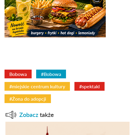
Bobowa
#Bobowa
#miejskie centrum kultury
#spektakl
#Żona do adopcji
Zobacz
także