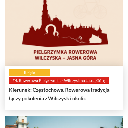
Religia
#4. Rowerowa Pielgrzymka z Wilczysk na Jasną Górę
Kierunek: Częstochowa. Rowerowa tradycja
łączy pokolenia z Wilczysk i okolic