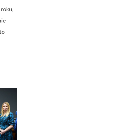
 roku,
nie
to