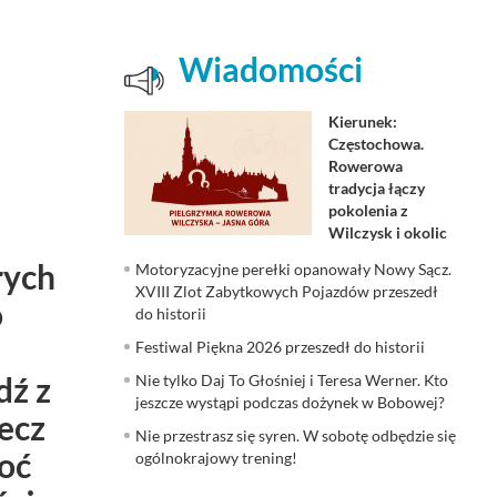
Wiadomości
Kierunek:
Częstochowa.
Rowerowa
tradycja łączy
pokolenia z
Wilczysk i okolic
rych
Motoryzacyjne perełki opanowały Nowy Sącz.
XVIII Zlot Zabytkowych Pojazdów przeszedł
o
do historii
Festiwal Piękna 2026 przeszedł do historii
dź z
Nie tylko Daj To Głośniej i Teresa Werner. Kto
jeszcze wystąpi podczas dożynek w Bobowej?
ecz
Nie przestrasz się syren. W sobotę odbędzie się
oć
ogólnokrajowy trening!