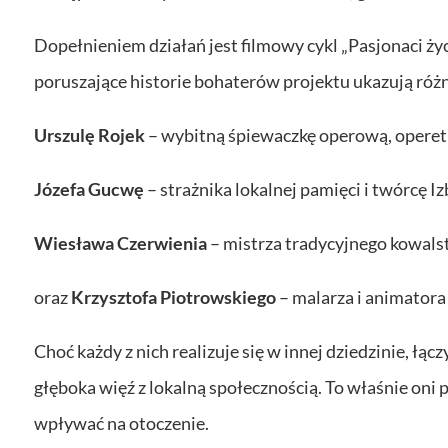
Dopełnieniem działań jest filmowy cykl „Pasjonaci ży
poruszające historie bohaterów projektu ukazują róż
Urszulę Rojek
– wybitną śpiewaczkę operową, operet
Józefa Gucwę
– strażnika lokalnej pamięci i twórcę
Wiesława Czerwienia
– mistrza tradycyjnego kowalst
oraz
Krzysztofa Piotrowskiego
– malarza i animatora
Choć każdy z nich realizuje się w innej dziedzinie, łąc
głęboka więź z lokalną społecznością. To właśnie oni
wpływać na otoczenie.