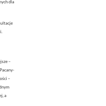
nych dla
ultacje
i.
jsze –
 Pacany-
ości –
jednym
j, a