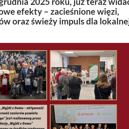
 grudnia 2025 roku, już teraz widać
owe efekty – zacieśnione więzi,
w oraz świeży impuls dla lokalne