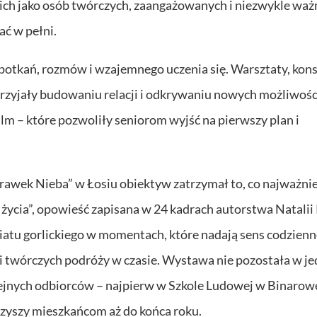
e ich jako osób twórczych, zaangażowanych i niezwykle waż
ać w pełni.
 spotkań, rozmów i wzajemnego uczenia się. Warsztaty, kons
przyjały budowaniu relacji i odkrywaniu nowych możliwośc
film – które pozwoliły seniorom wyjść na pierwszy plan i
krawek Nieba” w Łosiu obiektyw zatrzymał to, co najważnie
c życia”, opowieść zapisana w 24 kadrach autorstwa Natalii
atu gorlickiego w momentach, które nadają sens codzienn
ł i twórczych podróży w czasie. Wystawa nie pozostała w 
lejnych odbiorców – najpierw w Szkole Ludowej w Binarowe
rzyszy mieszkańcom aż do końca roku.