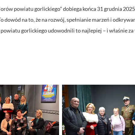
iorów powiatu gorlickiego” dobiega końca 31 grudnia 2025
 To dowód na to, że na rozwój, spełnianie marzeń i odkrywa
powiatu gorlickiego udowodnili to najlepiej – i właśnie za 