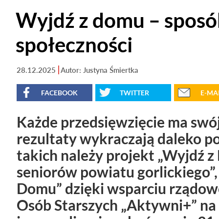
Wyjdź z domu – sposób
społeczności
28.12.2025
Autor: Justyna Śmiertka
FACEBOOK
TWITTER
E-MA
Każde przedsięwzięcie ma swój 
rezultaty wykraczają daleko 
takich należy projekt „Wyjdź z
seniorów powiatu gorlickiego”,
Domu” dzięki wsparciu rządow
Osób Starszych „Aktywni+” na 