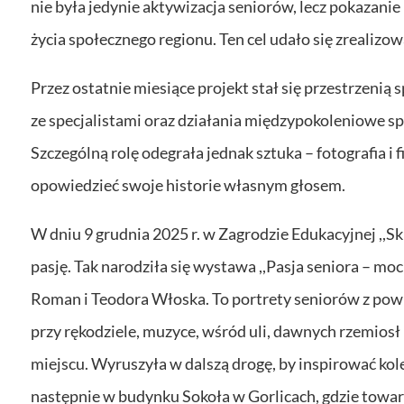
nie była jedynie aktywizacja seniorów, lecz pokazani
życia społecznego regionu. Ten cel udało się zrealizow
Przez ostatnie miesiące projekt stał się przestrzenią
ze specjalistami oraz działania międzypokoleniowe s
Szczególną rolę odegrała jednak sztuka – fotografia i 
opowiedzieć swoje historie własnym głosem.
W dniu 9 grudnia 2025 r. w Zagrodzie Edukacyjnej ,,S
pasję. Tak narodziła się wystawa ,,Pasja seniora – mo
Roman i Teodora Włoska. To portrety seniorów z powi
przy rękodziele, muzyce, wśród uli, dawnych rzemios
miejscu. Wyruszyła w dalszą drogę, by inspirować ko
następnie w budynku Sokoła w Gorlicach, gdzie towa