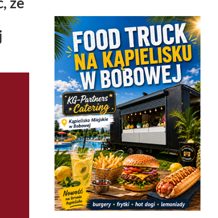
, że
j