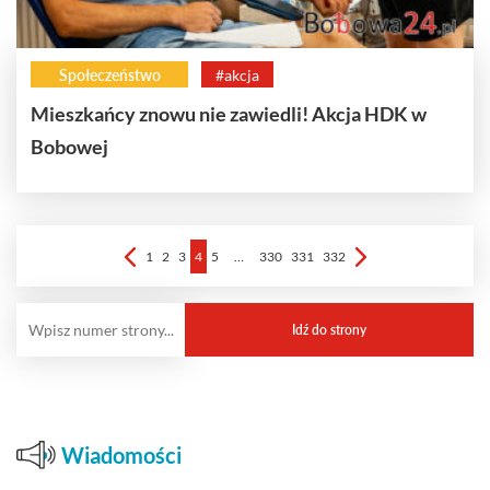
Społeczeństwo
#akcja
Mieszkańcy znowu nie zawiedli! Akcja HDK w
Bobowej
1
2
3
4
5
…
330
331
332
Wiadomości