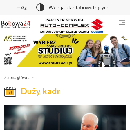
+Aa
Wersja dla słabowidzących
Strona główna
>
Duży kadr