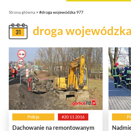
Strona główna
> #droga wojewódzka 977
droga wojewódzka
Policja
#20 11 2016
Po
Dachowanie na remontowanym
Nadmie