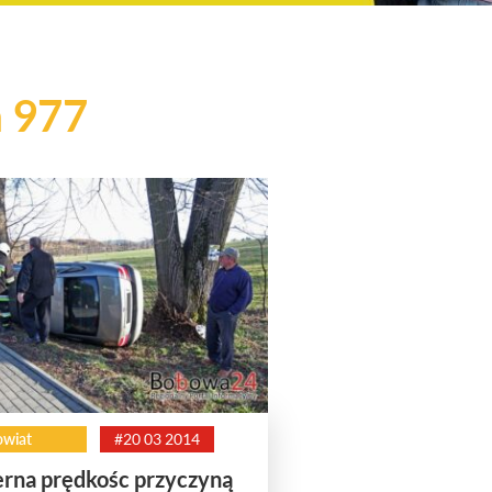
 977
wiat
#20 03 2014
rna prędkośc przyczyną