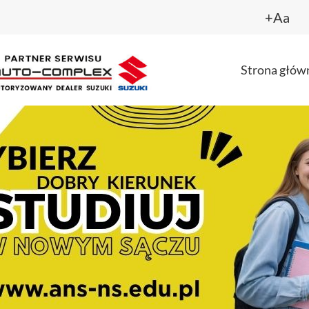
+Aa
Strona głów