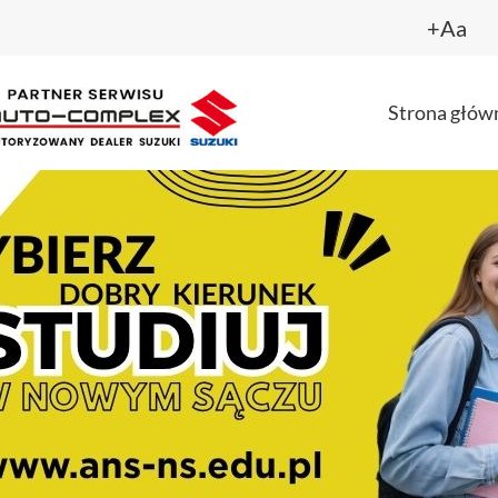
+Aa
Strona głów