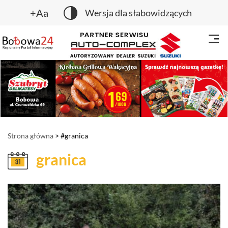
+Aa
Wersja dla słabowidzących
Strona główna
> #granica
granica