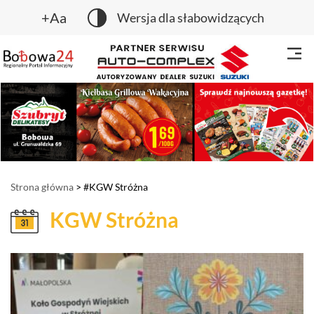
+Aa
Wersja dla słabowidzących
Strona główna
> #KGW Stróżna
KGW Stróżna