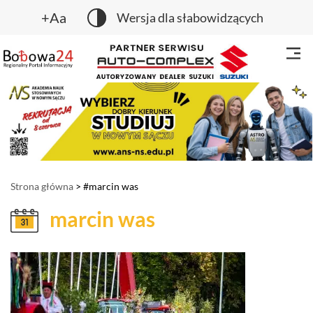
+Aa
Wersja dla słabowidzących
Strona główna
> #marcin was
marcin was