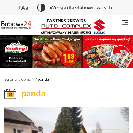
+Aa
Wersja dla słabowidzących
Strona główna
> #panda
panda