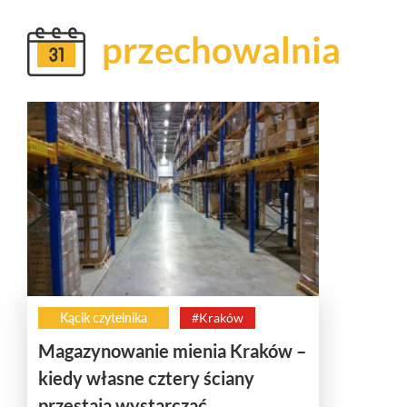
przechowalnia
Kącik czytelnika
#Kraków
Magazynowanie mienia Kraków –
kiedy własne cztery ściany
przestają wystarczać