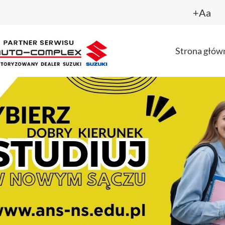
+Aa
Strona głów