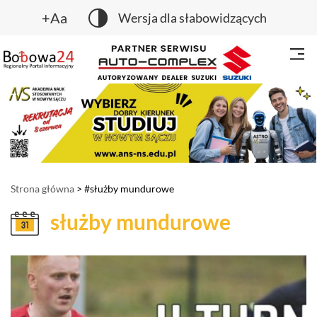
+Aa
Wersja dla słabowidzących
Strona główna
> #służby mundurowe
służby mundurowe