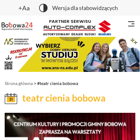
+Aa
Wersja dla słabowidzących
Strona główna
> #teatr cienia bobowa
teatr cienia bobowa