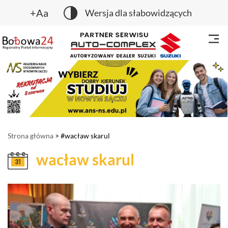
+Aa
Wersja dla słabowidzących
Strona główna
> #wacław skarul
wacław skarul