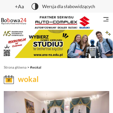
+Aa
Wersja dla słabowidzących
Strona główna
> #wokal
wokal