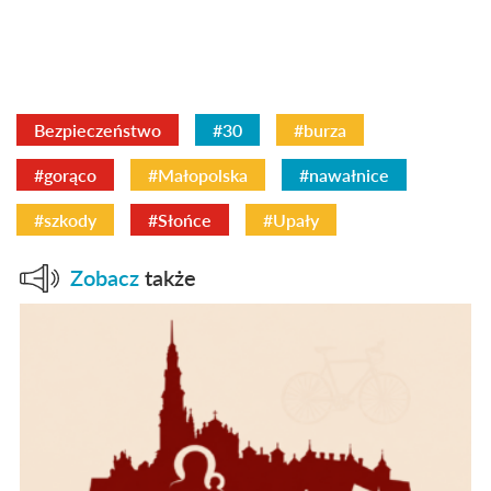
Bezpieczeństwo
#30
#burza
#gorąco
#Małopolska
#nawałnice
#szkody
#Słońce
#Upały
Zobacz
także