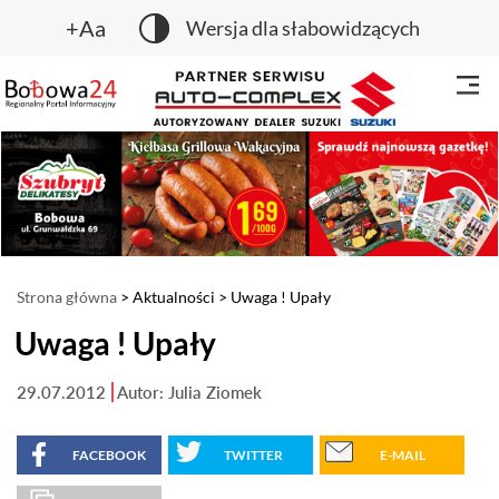
+Aa
Wersja dla słabowidzących
Strona główna
>
Aktualności
> Uwaga ! Upały
Uwaga ! Upały
29.07.2012
Autor: Julia Ziomek
FACEBOOK
TWITTER
E-MAIL