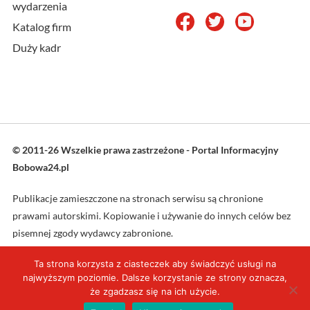
wydarzenia
Katalog firm
Duży kadr
© 2011-26 Wszelkie prawa zastrzeżone - Portal Informacyjny
Bobowa24.pl
Publikacje zamieszczone na stronach serwisu są chronione
prawami autorskimi. Kopiowanie i używanie do innych celów bez
pisemnej zgody wydawcy zabronione.
Ta strona korzysta z ciasteczek aby świadczyć usługi na
Projekt oraz wykonanie: L4web.pl
najwyższym poziomie. Dalsze korzystanie ze strony oznacza,
że zgadzasz się na ich użycie.