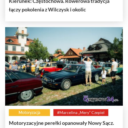
Kierunek: Częstochowa. Rowerowa tradycja
łączy pokolenia z Wilczysk i okolic
Motoryzacja
#Marcelina „Mery” Czepiel
Motoryzacyjne perełki opanowały Nowy Sącz.