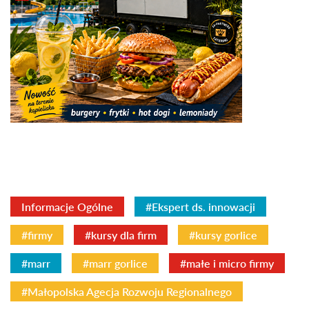
Informacje Ogólne
#Ekspert ds. innowacji
#firmy
#kursy dla firm
#kursy gorlice
#marr
#marr gorlice
#małe i micro firmy
#Małopolska Agecja Rozwoju Regionalnego