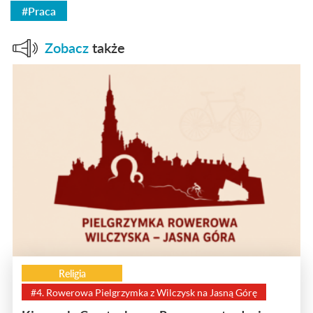
#Praca
Zobacz
także
Religia
#4. Rowerowa Pielgrzymka z Wilczysk na Jasną Górę